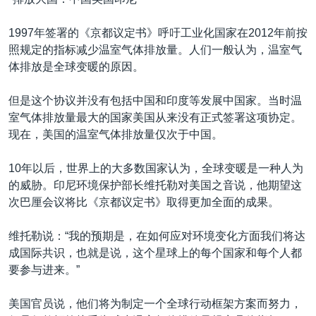
VOA视频
欧洲
科教·文娱·体健
白宫要闻
转
到
VOA今日焦点
非洲
军事
国会报道
1997年签署的《京都议定书》呼吁工业化国家在2012年前按
检
照规定的指标减少温室气体排放量。人们一般认为，温室气
中文广播
美洲
劳工
美中关系
索
体排放是全球变暖的原因。
全球议题
环境
美国建国250周年
关注我们
但是这个协议并没有包括中国和印度等发展中国家。当时温
埃博拉疫情
室气体排放量最大的国家美国从来没有正式签署这项协定。
美国之音专访
现在，美国的温室气体排放量仅次于中国。
重要讲话与声明
10年以后，世界上的大多数国家认为，全球变暖是一种人为
台海两岸关系
的威胁。印尼环境保护部长维托勒对美国之音说，他期望这
其他语言网站
次巴厘会议将比《京都议定书》取得更加全面的成果。
南中国海争端
关注西藏
维托勒说：“我的预期是，在如何应对环境变化方面我们将达
成国际共识，也就是说，这个星球上的每个国家和每个人都
关注新疆
要参与进来。”
GEN Z 看美国
美国官员说，他们将为制定一个全球行动框架方案而努力，