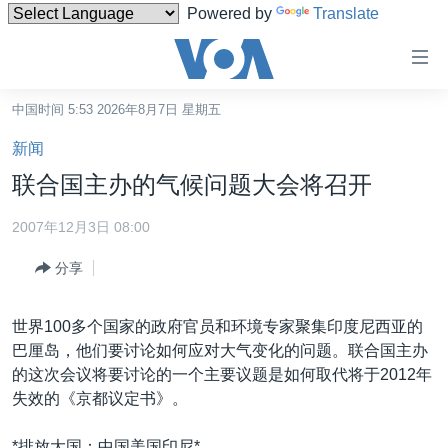
Powered by
Translate
无
障
碍
中国时间 5:53 2026年8月7日 星期五
主页
链
新闻
接
美国
联合国主办的气候问题大会将召开
跳
中国
转
2007年12月3日 08:00
台湾
到
分享
内
港澳
容
国际
跳
世界100多个国家的政府官员和环境专家聚集印度尼西亚的
转
分类新闻
最新国际新闻
巴厘岛，他们要讨论如何应对大气变化的问题。联合国主办
到
的这次会议将要讨论的一个主要议题是如何取代将于2012年
美中关系
印太
经济·金融·贸易
导
失效的《京都议定书》。
航
热点专题
中东
人权·法律·宗教
跳
*排放大国：中国美国印尼*