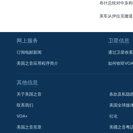
布什总统对中东和
美军从伊拉克撤退
网上服务
卫星信息
订阅电邮新闻
通过卫星收看
美国之音应用程序简介
如何收听VO
其他信息
关于美国之音
条款及私隐
联系我们
美国全球媒
VOA+
社论
关注我们
美国之音宪章
美國之音粵