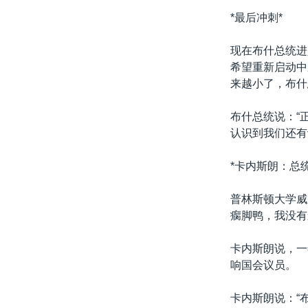
转
*最后冲刺*
VOA今日焦点
非洲
军事
国会报道
到
检
中文广播
美洲
劳工
美中关系
现在布什总统进
索
希望重新启动中
全球议题
环境
美国建国250周年
来越小了，布什
埃博拉疫情
布什总统说：“
美国之音专访
认识到我们还有
重要讲话与声明
*卡内斯朗：总
台海两岸关系
南中国海争端
普林斯顿大学威
瘸脚鸭，我没有
关注西藏
关注新疆
卡内斯朗说，一
响国会议员。
GEN Z 看美国
卡内斯朗说：“