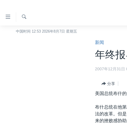
无
障
碍
检
中国时间 12:53 2026年8月7日 星期五
主页
索
链
新闻
美国
接
年终报
中国
跳
转
台湾
2007年12月31日 0
到
港澳
内
容
分享
国际
跳
美国总统布什的
分类新闻
最新国际新闻
转
到
美中关系
印太
经济·金融·贸易
布什总统在他第
导
法的改革。但是
热点专题
中东
人权·法律·宗教
航
来的挫败感协助
跳
VOA视频
欧洲
科教·文娱·体健
白宫要闻