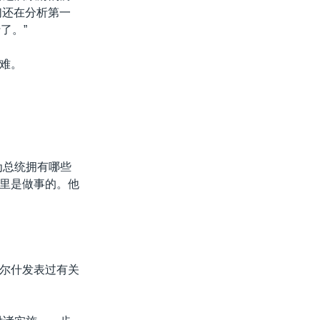
们还在分析第一
了。”
难。
为总统拥有哪些
里是做事的。他
尔什发表过有关