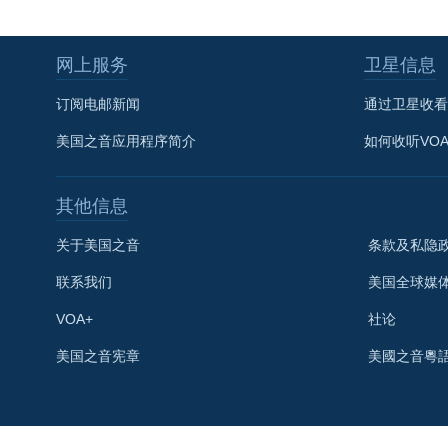
网上服务
卫星信息
订阅电邮新闻
通过卫星收看
美国之音应用程序简介
如何收听VO
其他信息
关于美国之音
条款及私隐
联系我们
美国全球媒
VOA+
社论
关注我们
美国之音宪章
美國之音粵