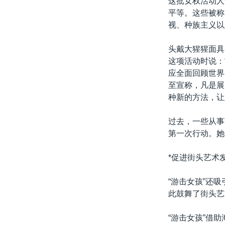
这批女权活动人
转
平等。这些被称
VOA今日焦点
非洲
军事
国会报道
到
视、种族主义以
检
中文广播
美洲
劳工
美中关系
索
头戴大猩猩面具
全球议题
环境
美国建国250周年
这项活动时说：
埃博拉疫情
应全面回顾世界
至宣称，凡是展
美国之音专访
种新的方法，让
重要讲话与声明
过去，一些从事
台海两岸关系
第一次行动。她
南中国海争端
*促进街头艺术发
关注西藏
关注新疆
“游击女孩”还
此鼓舞了街头艺
GEN Z 看美国
“游击女孩”借