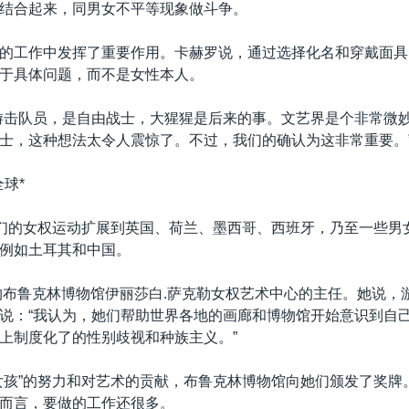
结合起来，同男女不平等现象做斗争。
的工作中发挥了重要作用。卡赫罗说，通过选择化名和穿戴面具
于具体问题，而不是女性本人。
游击队员，是自由战士，大猩猩是后来的事。文艺界是个非常微
士，这种想法太令人震惊了。不过，我们的确认为这非常重要。
球*
她们的女权运动扩展到英国、荷兰、墨西哥、西班牙，乃至一些男
例如土耳其和中国。
约布鲁克林博物馆伊丽莎白.萨克勒女权艺术中心的主任。她说，
说：“我认为，她们帮助世界各地的画廊和博物馆开始意识到自
上制度化了的性别歧视和种族主义。”
女孩”的努力和对艺术的贡献，布鲁克林博物馆向她们颁发了奖牌
而言，要做的工作还很多。