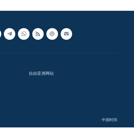
自由亚洲网站
中国时间