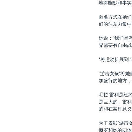
地将幽默和事实
匿名方式在她们
们的注意力集中
她说：“我们是
界需要有自由战
*将运动扩展到全
“游击女孩”将
加盛行的地方，
毛拉.雷利是纽
是巨大的。雷利
的和在某种意义
为了表彰“游击
赫罗和她的团体