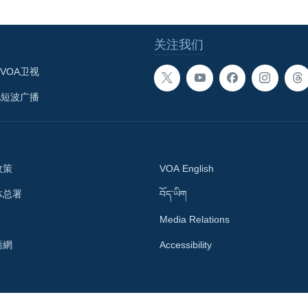
关注我们
VOA卫视
A短波广播
政策
VOA English
体总署
བོད་ཡིག
Media Relations
語網
Accessibility