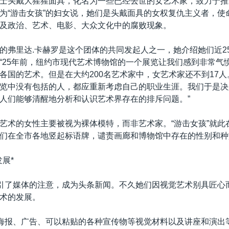
士头戴大猩猩面具，化名为一些已经去世的女艺术家，致力于推
为“游击女孩”的妇女说，她们是头戴面具的女权复仇主义者，使
及政治、艺术、电影、大众文化中的腐败现象。
的弗里达.卡赫罗是这个团体的共同发起人之一，她介绍她们近2
“25年前，纽约市现代艺术博物馆的一个展览让我们感到非常气
各国的艺术。但是在大约200名艺术家中，女艺术家还不到17
览中没有包括的人，都应重新考虑自己的职业生涯。我们于是决
人们能够清醒地分析和认识艺术界存在的排斥问题。”
艺术的女性主要被视为裸体模特，而非艺术家。“游击女孩”就此
们在全市各地竖起标语牌，谴责画廊和博物馆中存在的性别和种
展*
吸引了媒体的注意，成为头条新闻。不久她们因视觉艺术别具匠心
术的发展。
助海报、广告、可以粘贴的各种宣传物等视觉材料以及讲座和演出