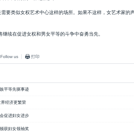
是需要类似女权艺术中心这样的场所。如果不这样，女艺术家的
证将继续在促进女权和男女平等的斗争中奋勇当先。
Follow us
打印
族平等先驱事迹
世界经济更繁荣
会促进妇女进步
顿获妇女领袖奖