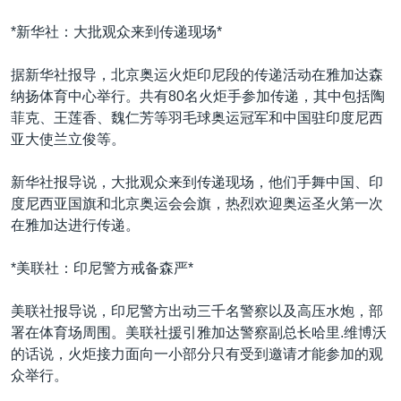
VOA视频
欧洲
科教·文娱·体健
白宫要闻
转
*新华社：大批观众来到传递现场*
到
VOA今日焦点
非洲
军事
国会报道
检
中文广播
美洲
劳工
美中关系
据新华社报导，北京奥运火炬印尼段的传递活动在雅加达森
索
纳扬体育中心举行。共有80名火炬手参加传递，其中包括陶
全球议题
环境
美国建国250周年
菲克、王莲香、魏仁芳等羽毛球奥运冠军和中国驻印度尼西
关注我们
埃博拉疫情
亚大使兰立俊等。
美国之音专访
新华社报导说，大批观众来到传递现场，他们手舞中国、印
重要讲话与声明
度尼西亚国旗和北京奥运会会旗，热烈欢迎奥运圣火第一次
在雅加达进行传递。
台海两岸关系
其他语言网站
南中国海争端
*美联社：印尼警方戒备森严*
关注西藏
美联社报导说，印尼警方出动三千名警察以及高压水炮，部
关注新疆
署在体育场周围。美联社援引雅加达警察副总长哈里.维博沃
的话说，火炬接力面向一小部分只有受到邀请才能参加的观
GEN Z 看美国
众举行。