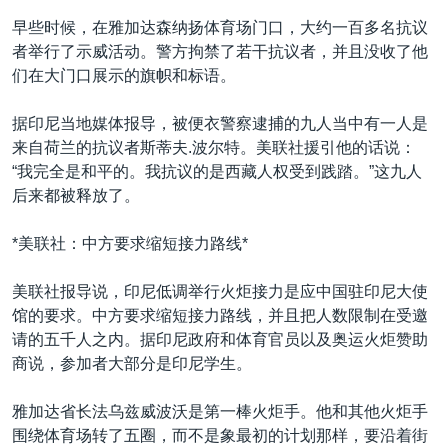
早些时候，在雅加达森纳扬体育场门口，大约一百多名抗议
者举行了示威活动。警方拘禁了若干抗议者，并且没收了他
们在大门口展示的旗帜和标语。
据印尼当地媒体报导，被便衣警察逮捕的九人当中有一人是
来自荷兰的抗议者斯蒂夫.波尔特。美联社援引他的话说：
“我完全是和平的。我抗议的是西藏人权受到践踏。”这九人
后来都被释放了。
*美联社：中方要求缩短接力路线*
美联社报导说，印尼低调举行火炬接力是应中国驻印尼大使
馆的要求。中方要求缩短接力路线，并且把人数限制在受邀
请的五千人之内。据印尼政府和体育官员以及奥运火炬赞助
商说，参加者大部分是印尼学生。
雅加达省长法乌兹威波沃是第一棒火炬手。他和其他火炬手
围绕体育场转了五圈，而不是象最初的计划那样，要沿着街