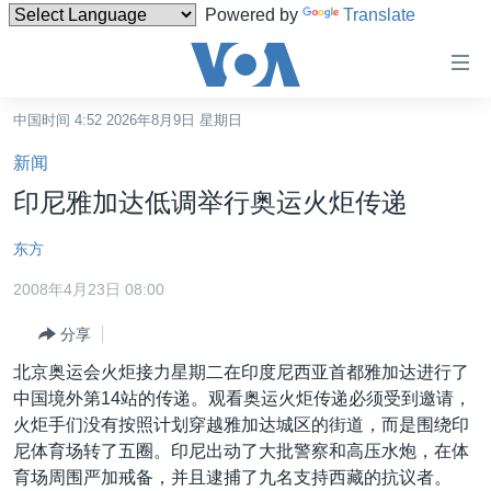
Powered by
Translate
无
障
碍
中国时间 4:52 2026年8月9日 星期日
主页
链
新闻
接
美国
印尼雅加达低调举行奥运火炬传递
跳
中国
转
东方
台湾
到
2008年4月23日 08:00
内
港澳
容
分享
国际
跳
北京奥运会火炬接力星期二在印度尼西亚首都雅加达进行了
转
分类新闻
最新国际新闻
中国境外第14站的传递。观看奥运火炬传递必须受到邀请，
到
美中关系
印太
经济·金融·贸易
火炬手们没有按照计划穿越雅加达城区的街道，而是围绕印
导
尼体育场转了五圈。印尼出动了大批警察和高压水炮，在体
航
热点专题
中东
人权·法律·宗教
育场周围严加戒备，并且逮捕了九名支持西藏的抗议者。
跳