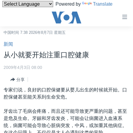
Powered by
Translate
无
障
碍
中国时间 7:38 2026年8月7日 星期五
主页
链
新闻
接
美国
从小就要开始注重口腔健康
跳
中国
转
2009年4月3日 08:00
台湾
到
分享
内
港澳
容
专家们说，良好的口腔保健要从婴儿出生的时候就开始。口
国际
跳
腔保健甚至能关系到生命安危。
转
分类新闻
最新国际新闻
到
牙齿出了毛病会疼痛，而且还可能导致更严重的问题，甚至
美中关系
印太
经济·金融·贸易
导
是危及生命。牙龈和牙齿发炎，可能会让病菌进入血液系
航
热点专题
中东
人权·法律·宗教
统，病菌可能会导致心脏病突发，中风，或加重其他病症。
跳
在这个问题上，不仅仅是大人会遇到这类的风险。