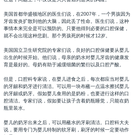
VOA视频
欧洲
科教·文娱·体健
白宫要闻
转
到
VOA今日焦点
非洲
军事
国会报道
美国首都华盛顿地区的医生们说，在2007年，一个男孩因为
检
牙齿发炎扩散到他的大脑，因此丢了性命。医生们说，这种
中文广播
美洲
劳工
美中关系
索
事情本来完全是可以预防的。只要他得到必要的口腔保健，
全球议题
环境
美国建国250周年
就不会出现这种悲剧。那个男孩死的时候才12岁。
关注我们
埃博拉疫情
美国国立卫生研究院的专家们说，良好的口腔保健要从婴儿
美国之音专访
出生的时候开始。他们说，母亲的奶水对婴儿牙齿的健康发
育是最好的。母奶有助于减缓细菌的繁衍以及口腔产酸。
重要讲话与声明
台海两岸关系
但是，口腔科专家说，在婴儿进食之后，每次都应当对婴儿
其他语言网站
的牙龈和奶牙进行清洁。可以用一块布蘸一点温水擦拭婴儿
南中国海争端
的牙龈或奶牙。假如婴儿食用的是奶粉，也要进行这样的口
关注西藏
腔清洁。专家们说，假如要让孩子含着奶瓶睡觉，只能在奶
瓶里装水。
关注新疆
GEN Z 看美国
婴儿的奶牙出来之后，可以用蘸水的牙刷清洁。口腔科大夫
说，要用专门为婴儿特制的软牙刷，刷牙的时候一定要动作