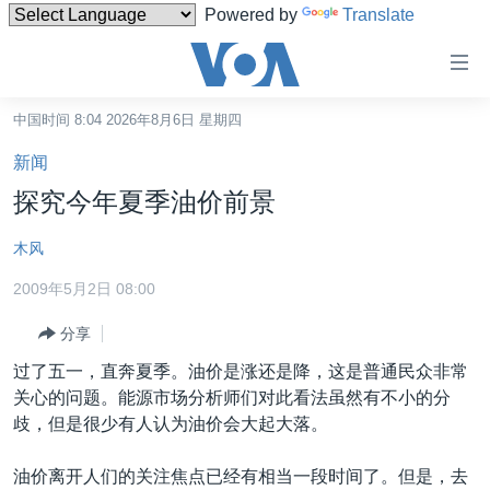
Powered by
Translate
无
障
碍
中国时间 8:04 2026年8月6日 星期四
主页
链
新闻
接
美国
探究今年夏季油价前景
跳
中国
转
木风
台湾
到
2009年5月2日 08:00
内
港澳
容
分享
国际
跳
过了五一，直奔夏季。油价是涨还是降，这是普通民众非常
转
分类新闻
最新国际新闻
关心的问题。能源市场分析师们对此看法虽然有不小的分
到
美中关系
印太
经济·金融·贸易
歧，但是很少有人认为油价会大起大落。
导
航
热点专题
中东
人权·法律·宗教
油价离开人们的关注焦点已经有相当一段时间了。但是，去
跳