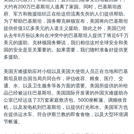
VOA视频
欧洲
科教·文娱·体健
白宫要闻
转
大约有200万巴基斯坦人逃离了家园。同时，巴基斯坦政
到
VOA今日焦点
非洲
军事
国会报道
府、军方和救援组织正在给这些流离失所的人们提供帮助。
检
为了帮助巴基斯坦，国务卿克林顿宣布，美国将向巴基斯坦
中文广播
美洲
劳工
美中关系
索
提供价值1亿多美元的人道主义援助。除此之外，美国已经
全球议题
环境
美国建国250周年
从去年8月份以来向在冲突中的巴基斯坦人提供了将近6千万
关注我们
美元的援助。克林顿国务卿说，我们相信这对全球安全和美
埃博拉疫情
国的安全是至关重要的。如果需要，我们随时准备好提供更
美国之音专访
多援助。
重要讲话与声明
美国灾难援助应对小组以及美国大使馆人员正在当地和巴基
台海两岸关系
斯坦及联合国当局共同合作，评估收容、粮食、医疗、交
其他语言网站
通、水、以及卫生服务等各方面的需要。美国所提供的补给
南中国海争端
品已经被运往巴基斯坦。美国国际开发署的外国灾难援助办
关注西藏
公室已经运送了3万套家庭救济包、5000座帐篷、调频收音
机，以及发电机到巴基斯坦，以提供灯光和水。美国军方也
关注新疆
在提供运水车、符合伊斯兰教的即食食物，以及大型环境调
GEN Z 看美国
节帐篷。