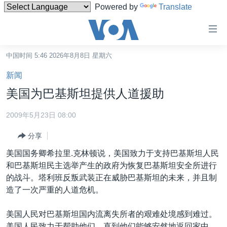
Powered by
Translate
无
障
碍
中国时间 5:46 2026年8月8日 星期六
主页
链
新闻
接
美国
美国为巴基斯坦提供人道援助
跳
中国
转
2009年5月23日 08:00
台湾
到
分享
内
港澳
容
美国国务卿希拉里.克林顿说，美国致力于支持巴基斯坦人民
国际
跳
和巴基斯坦民主选举产生的政府为恢复巴基斯坦安全所进行
转
分类新闻
最新国际新闻
的战斗。塔利班反叛武装正在威胁巴基斯坦的未来，并且制
到
造了一次严重的人道危机。
美中关系
印太
经济·金融·贸易
导
航
热点专题
中东
人权·法律·宗教
美国人民对巴基斯坦国内流离失所者的艰难处境感到难过。
跳
美国人民致力于帮助他们，直到他们能够安然地返回家中。