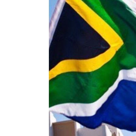
转
VOA今日焦点
非洲
军事
国会报道
到
检
中文广播
美洲
劳工
美中关系
索
全球议题
环境
美国建国250周年
埃博拉疫情
美国之音专访
重要讲话与声明
台海两岸关系
南中国海争端
关注西藏
关注新疆
GEN Z 看美国