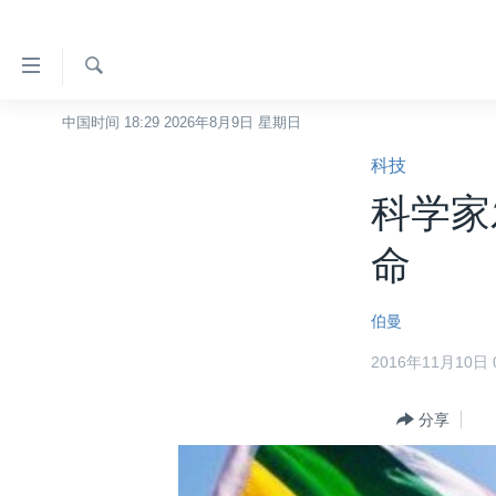
无
障
碍
检
中国时间 18:29 2026年8月9日 星期日
主页
索
链
科技
美国
接
科学家
中国
跳
转
台湾
命
到
港澳
内
伯曼
容
国际
跳
2016年11月10日 0
分类新闻
最新国际新闻
转
到
美中关系
印太
经济·金融·贸易
分享
导
热点专题
中东
人权·法律·宗教
航
跳
VOA视频
欧洲
科教·文娱·体健
白宫要闻