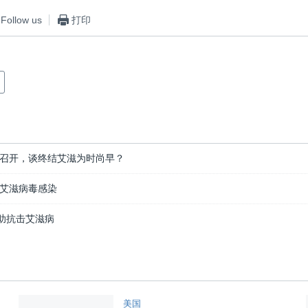
Follow us
打印
召开，谈终结艾滋为时尚早？
艾滋病毒感染
有助抗击艾滋病
美国