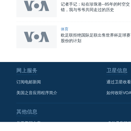
记者手记：站在珍珠港--85年的时空交
错，我与爷爷共同走过的历史
体育
欧足联拒绝国际足联出售世界杯足球赛
股份的计划
关注我们
网上服务
卫星信息
订阅电邮新闻
通过卫星收看
美国之音应用程序简介
如何收听VO
其他语言网站
其他信息
关于美国之音
条款及私隐