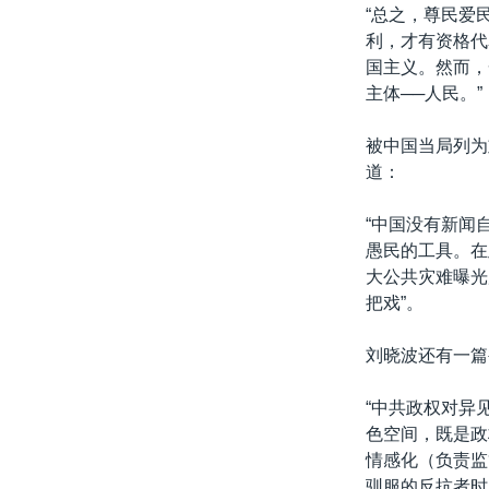
“总之，尊民爱
利，才有资格代
国主义。然而，
主体──人民。”
被中国当局列为
道：
“中国没有新闻
愚民的工具。在
大公共灾难曝光
把戏”。
刘晓波还有一篇
“中共政权对异
色空间，既是政
情感化（负责监
驯服的反抗者时