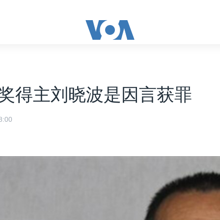
奖得主刘晓波是因言获罪
:00