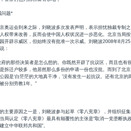
威问题*
京奥运会到来之际，刘晓波多次发表声明，表示担忧独裁专制之
人权带来改善，反而会使中国人权状况进一步恶化。北京当局按
园开辟示威区，但始终没有批准一次示威。刘晓波2008年8月2
说：
政府的那些决策者是怎么想的。你既然开辟了抗议区，而且也有
是拆迁户较多，他居然那么多份的申请一份也没批。而到了北京
公园是‘白茫茫的大地真干净，’没有发生一起抗议。还有北京的两
被分别劳教1年。”
的主要原因之一是，刘晓波参与起草《零八宪章》，并组织征集
当局认定《零八宪章》最具有颠覆性的主张是“取消一党垄断执政
建立中华联邦共和国”。