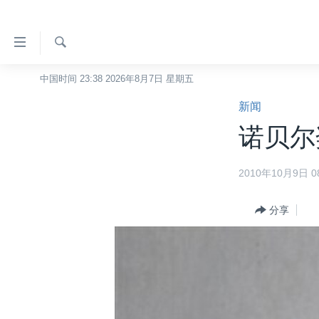
无
障
碍
检
中国时间 23:38 2026年8月7日 星期五
主页
索
链
新闻
美国
接
诺贝尔
中国
跳
转
台湾
2010年10月9日 08
到
港澳
内
容
分享
国际
跳
分类新闻
最新国际新闻
转
到
美中关系
印太
经济·金融·贸易
导
热点专题
中东
人权·法律·宗教
航
跳
VOA视频
欧洲
科教·文娱·体健
白宫要闻