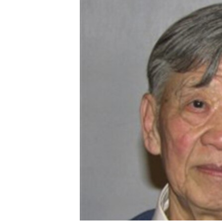
转
VOA今日焦点
非洲
军事
国会报道
到
检
中文广播
美洲
劳工
美中关系
索
全球议题
环境
美国建国250周年
埃博拉疫情
美国之音专访
重要讲话与声明
台海两岸关系
南中国海争端
关注西藏
关注新疆
GEN Z 看美国