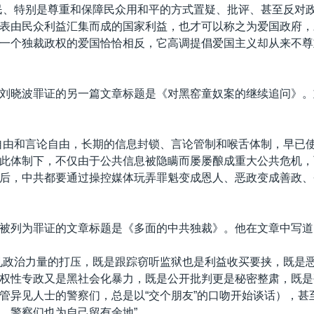
民、特别是尊重和保障民众用和平的方式置疑、批评、甚至反对
表由民众利益汇集而成的国家利益，也才可以称之为爱国政府，
一个独裁政权的爱国恰恰相反，它高调提倡爱国主义却从来不尊
刘晓波罪证的另一篇文章标题是《对黑窑童奴案的继续追问》。
自由和言论自由，长期的信息封锁、言论管制和喉舌体制，早已
此体制下，不仅由于公共信息被隐瞒而屡屡酿成重大公共危机，
后，中共都要通过操控媒体玩弄罪魁变成恩人、恶政变成善政、
被列为罪证的文章标题是《多面的中共独裁》。他在文章中写道
见政治力量的打压，既是跟踪窃听监狱也是利益收买要挟，既是
权性专政又是黑社会化暴力，既是公开批判更是秘密整肃，既是
管异见人士的警察们，总是以“交个朋友”的口吻开始谈话），甚
，警察们也为自己留有余地”。