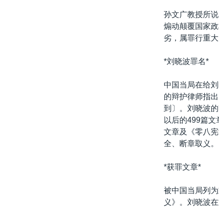
孙文广教授所说
煽动颠覆国家政
劣，属罪行重大
*刘晓波罪名*
中国当局在给刘
的辩护律师指出
到〕。刘晓波的
以后的499篇
文章及《零八宪
全、断章取义。
*获罪文章*
被中国当局列为
义》。刘晓波在