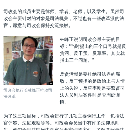
司改会的成员主要是律师、学者、老师，以及学生。虽然司
改会主要针对的对象是司法机关，不过也有一些改革派的法
官，愿意与司改会保持交流接触。
林峰正说明司改会最主要的目
标：“当时提出的三个口号就是反
贪污、反干预、反草率。其实就
指出三个问题。”
反贪污就是要杜绝司法界的腐
败，反干预指的是政治上与人情
上的关说，反草率则是要监督司
司改会执行长林峰正推动司
法人员判决案件时是否周延谨
法改革
慎。
为了这三项目标，司改会进行了几项主要例行工作，包括法
官评鉴、法庭观察等等。司改会会员当中有许多法律系师
生，他们会到法院当中观察公开审理的案件，了解并纪录法