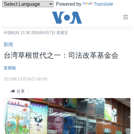
Powered by
Translate
无
障
碍
中国时间 13:36 2026年8月7日 星期五
主页
链
新闻
接
美国
台湾草根世代之一：司法改革基金会
跳
中国
转
黄耀毅
台湾
到
2010年10月24日 08:00
内
港澳
容
分享
国际
跳
转
分类新闻
最新国际新闻
到
美中关系
印太
经济·金融·贸易
导
航
热点专题
中东
人权·法律·宗教
跳