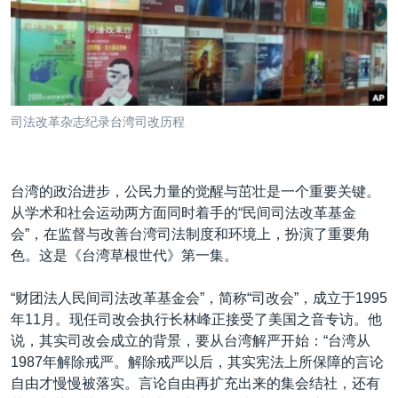
VOA视频
欧洲
科教·文娱·体健
白宫要闻
转
到
VOA今日焦点
非洲
军事
国会报道
检
中文广播
美洲
劳工
美中关系
索
全球议题
环境
美国建国250周年
关注我们
司法改革杂志纪录台湾司改历程
埃博拉疫情
美国之音专访
台湾的政治进步，公民力量的觉醒与茁壮是一个重要关键。
重要讲话与声明
从学术和社会运动两方面同时着手的“民间司法改革基金
台海两岸关系
会”，在监督与改善台湾司法制度和环境上，扮演了重要角
其他语言网站
色。这是《台湾草根世代》第一集。
南中国海争端
关注西藏
“财团法人民间司法改革基金会”，简称“司改会”，成立于1995
年11月。现任司改会执行长林峰正接受了美国之音专访。他
关注新疆
说，其实司改会成立的背景，要从台湾解严开始：“台湾从
GEN Z 看美国
1987年解除戒严。解除戒严以后，其实宪法上所保障的言论
自由才慢慢被落实。言论自由再扩充出来的集会结社，还有