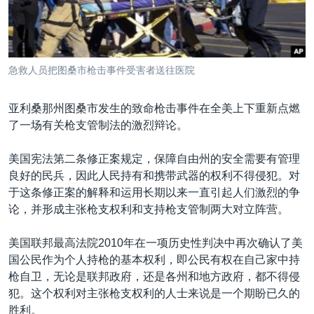
VOA视频
欧洲
科教·文娱·体健
白宫要闻
转
到
VOA今日焦点
非洲
军事
国会报道
检
中文广播
美洲
劳工
美中关系
索
急救人员把图桑市枪击事件受害者送往医院
全球议题
环境
美国建国250周年
关注我们
埃博拉疫情
亚利桑那州图桑市发生的致命枪击事件在全美上下重新点燃
了一场有关枪支管制法的激烈辩论。
美国之音专访
重要讲话与声明
美国宪法第二条修正案规定，保障自由州的安全需要有管理
良好的民兵，因此人民持有和携带武器的权利不得侵犯。对
台海两岸关系
其他语言网站
于这条修正案的解释和运用长期以来一直引起人们激烈的争
南中国海争端
论，并形成主张枪支权利和支持枪支管制两大对立阵营。
关注西藏
美国联邦最高法院2010年在一项历史性判决中再次确认了美
关注新疆
国公民作为个人持枪的基本权利，即公民有权在自己家中持
枪自卫，无论是联邦政府，还是各州和地方政府，都不得侵
GEN Z 看美国
犯。这个权利对主张枪支权利的人士来说是一个期盼已久的
胜利。