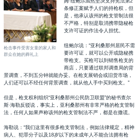
姆·纽鲍尔虽然坚决支持宪法第2
条修正案赋予人们的持枪权，但
是，他承认该州的枪支管制法很
不严格，特别是取消携带隐秘枪
支许可证的作法令人担忧。
纽鲍尔说：“亚利桑那州居民不需
枪击事件受害女童的家人和
要许可证，就可以公开或隐秘携
群众在她的葬礼上
带枪支。买枪可以到销售枪支的
商店，只要通过联邦调查局的背
景调查，不到五分钟就能办妥。在枪支展销会或旧货市场，
人们还可以不经任何背景调查，就从他人手中买到枪支。”
但是，枪支权利组织“亚利桑那州公民防卫联盟”的秘书查尔
斯·海勒反驳说，事实上，亚利桑那州有非常严格的枪支管制
法，任何人如果声称该州的枪支管制法不严，都是在撒谎。
海勒说：“我们这里有很多枪支管制法，例如法律规定，精神
病人、犯罪分子以及18岁以下的未成年人不能合法拥有枪