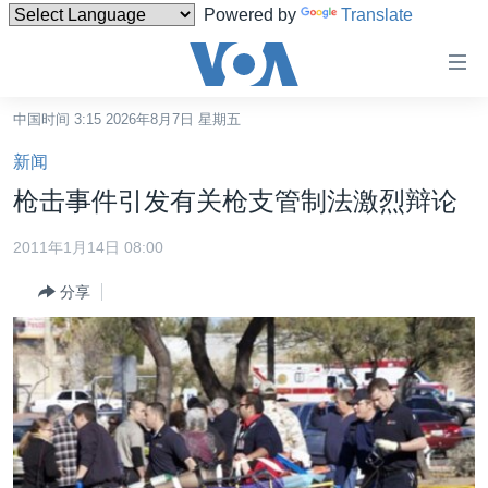
Powered by
Translate
无
障
碍
中国时间 3:15 2026年8月7日 星期五
主页
链
新闻
接
美国
枪击事件引发有关枪支管制法激烈辩论
跳
中国
转
2011年1月14日 08:00
台湾
到
分享
内
港澳
容
国际
跳
转
分类新闻
最新国际新闻
到
美中关系
印太
经济·金融·贸易
导
航
热点专题
中东
人权·法律·宗教
跳