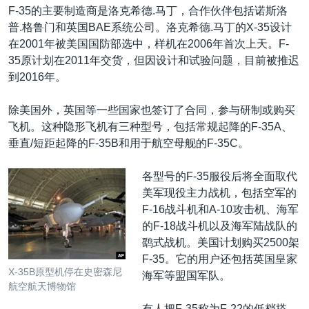
F-35的主要制造商是洛克希德.马丁，合作伙伴包括诺斯洛
普.格鲁门和英国BAE系统公司。洛克希德.马丁的X-35设计
在2001年被美国国防部选中，样机在2006年首次上天。F-
35原计划在2011年交货，但因设计和试验问题，目前被推迟
到2016年。
除美国外，英国等一些国家也签订了合同，参与研制或购买
飞机。这种隐形飞机有三种型号，包括常规起降的F-35A、
垂直/短距起降的F-35B和用于航空母舰的F-35C。
各型号的F-35服役后将全面取代
美军现役主力战机，包括空军的
F-16战斗机和A-10攻击机、海军
的F-18战斗机以及海军陆战队的
鹞式战机。美国计划购买2500架
F-35。它的用户还包括英国皇家
X-35B原型机停在史密森尼
海军等盟国军队。
航空航天博物馆
有人把F-35称为F-22的低档搭