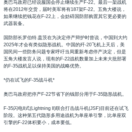
奥巴马政府已经说服国会停止继续生产F-22。最后一架战机
将在2012年交货，届时美军将有187架F-22。五角大楼说，
如果继续把钱花在F-22上，会妨碍国防部购置其它更必要的
武器装备。
国防部长罗伯特.盖茨在为决定停产辩护时曾说，中国到大约
2025年才会有类似隐形战机。中国的歼-20飞机上天后，美
国民间一些防务问题专家呼吁当局重新考虑停产决定，但是
五角大楼发言人说，现有的F-22战机数量加上未来大批部署
的F-35战机足以保持美国的战略优势。
*仍在试飞的F-35战斗机*
奥巴马政府把停产F-22节省下的钱部分用于F-35隐形战机。
F-35闪电II式(Lightning II)联合打击战斗机(JSF)目前还在试飞
阶段。这种第五代隐形多用途战机为单座单引擎，比单座双
引擎的F-22体积要小，成本要低。