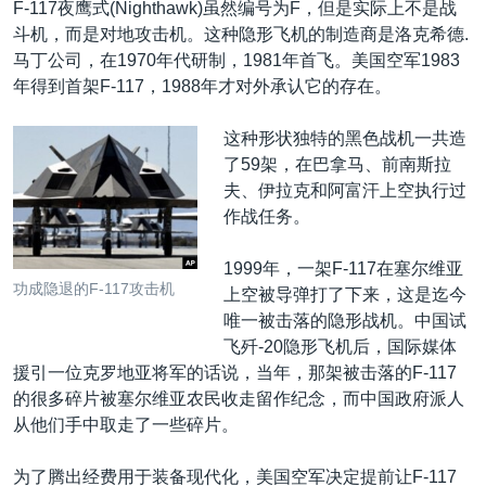
F-117夜鹰式(Nighthawk)虽然编号为F，但是实际上不是战
斗机，而是对地攻击机。这种隐形飞机的制造商是洛克希德.
马丁公司，在1970年代研制，1981年首飞。美国空军1983
年得到首架F-117，1988年才对外承认它的存在。
这种形状独特的黑色战机一共造
了59架，在巴拿马、前南斯拉
夫、伊拉克和阿富汗上空执行过
作战任务。
1999年，一架F-117在塞尔维亚
功成隐退的F-117攻击机
上空被导弹打了下来，这是迄今
唯一被击落的隐形战机。中国试
飞歼-20隐形飞机后，国际媒体
援引一位克罗地亚将军的话说，当年，那架被击落的F-117
的很多碎片被塞尔维亚农民收走留作纪念，而中国政府派人
从他们手中取走了一些碎片。
为了腾出经费用于装备现代化，美国空军决定提前让F-117