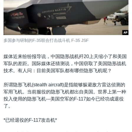
VOA视频
欧洲
科教·文娱·体健
白宫要闻
转
到
VOA今日焦点
非洲
军事
国会报道
检
中文广播
美洲
劳工
美中关系
索
全球议题
环境
美国建国250周年
关注我们
多国参与研制的F-35联合打击战斗机 F-35 JSF
埃博拉疫情
美国之音专访
媒体近来纷纷报导说，中国隐形战机歼20上天缩小了和美国
军队的差距。国际媒体还猜测说，中国窃取了美国隐形战机
重要讲话与声明
技术。有人问：目前美国军队都有哪些隐形飞机呢？
台海两岸关系
其他语言网站
所谓隐形飞机(stealth aircraft)是指能够躲避敌方雷达侦测的
南中国海争端
军用飞机。当前服役的隐形飞机都出自美国。世界上第一种
关注西藏
投入使用的隐形飞机---美国空军的F-117如今已经功成退役
了。
关注新疆
GEN Z 看美国
*已经退役的F-117攻击机*