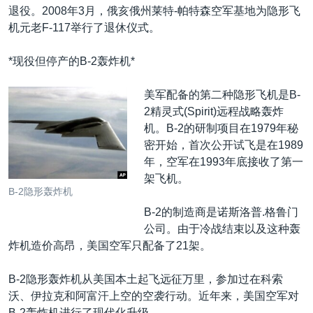
退役。2008年3月，俄亥俄州莱特-帕特森空军基地为隐形飞
机元老F-117举行了退休仪式。
*现役但停产的B-2轰炸机*
美军配备的第二种隐形飞机是B-
2精灵式(Spirit)远程战略轰炸
机。B-2的研制项目在1979年秘
密开始，首次公开试飞是在1989
年，空军在1993年底接收了第一
架飞机。
B-2隐形轰炸机
B-2的制造商是诺斯洛普.格鲁门
公司。由于冷战结束以及这种轰
炸机造价高昂，美国空军只配备了21架。
B-2隐形轰炸机从美国本土起飞远征万里，参加过在科索
沃、伊拉克和阿富汗上空的空袭行动。近年来，美国空军对
B-2轰炸机进行了现代化升级。