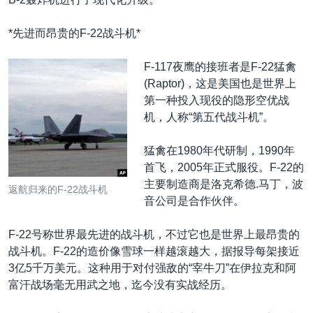
*先进而昂贵的F-22战斗机*
F-117夜鹰的接班者是F-22猛禽
(Raptor)，这是美国也是世界上
第一种投入现役的隐形空优战
机，人称“第五代战斗机”。
猛禽在1980年代研制，1990年
首飞，2005年正式服役。F-22的
主要制造商是洛克希德.马丁，波
返航归来的F-22战斗机
音公司是合作伙伴。
F-22号称世界最先进的战斗机，不过它也是世界上最昂贵的
战斗机。F-22的造价像雪球一样越滚越大，据报导每架接近
3亿5千万美元。这种用于对付强敌的“宰牛刀”在伊拉克和阿
富汗战场毫无用武之地，迄今没有实战经历。