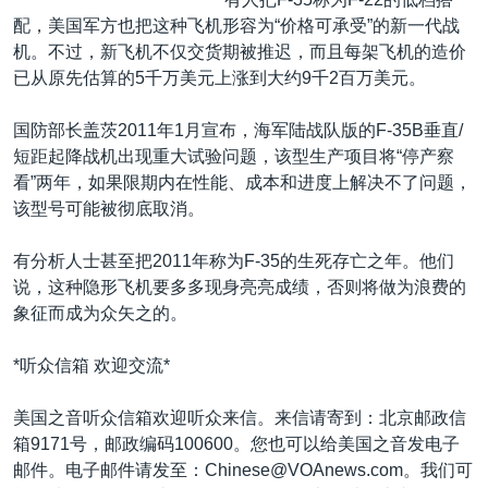
配，美国军方也把这种飞机形容为“价格可承受”的新一代战
机。不过，新飞机不仅交货期被推迟，而且每架飞机的造价
已从原先估算的5千万美元上涨到大约9千2百万美元。
国防部长盖茨2011年1月宣布，海军陆战队版的F-35B垂直/
短距起降战机出现重大试验问题，该型生产项目将“停产察
看”两年，如果限期内在性能、成本和进度上解决不了问题，
该型号可能被彻底取消。
有分析人士甚至把2011年称为F-35的生死存亡之年。他们
说，这种隐形飞机要多多现身亮亮成绩，否则将做为浪费的
象征而成为众矢之的。
*听众信箱 欢迎交流*
美国之音听众信箱欢迎听众来信。来信请寄到：北京邮政信
箱9171号，邮政编码100600。您也可以给美国之音发电子
邮件。电子邮件请发至：Chinese@VOAnews.com。我们可