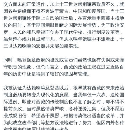
交方面未能正常运作，加上十三世达赖喇嘛亲政后不久，就
因各种逆缘而不得不奔波于蒙古、中国和印度等国。当十三
世达赖喇嘛终于踏上自己的国土后，在宣示重申西藏主权地
位的同时，基于期间亲眼目睹之国际发展情势，为了政治安
定、人民的和乐幸福而创办了现代学校、推行制度改革等，
虽然殚心竭力且成就非凡，但从水猴年遗嘱中不难看出，十
三世达赖喇嘛的宏愿并未能如愿实现。
同时，噶登颇章政府的摄政或官员们虽然也颇有失误或未谨
守职责的现象，但总而言之，西藏的政治主权在过去近四百
年的历史中还是得到了较好的稳固与管理。
我被认证为达赖喇嘛及登基以后，很早就有西藏的未来政治
制度必须要转变为现代化的意愿。当我年仅十六岁、遑论国
际通例、即使对西藏的传统制度也不甚了解之时，却不得不
提前亲政。当时虽然情势严峻，各种逆缘汇集，但我不愿沿
袭成规旧俗，希望基于夙愿，根据情势做出适当的改革，并
为此成立改革部门等想方设法地进行了努力，但因内外各种
逆缘而未能如愿以偿地进行改革。