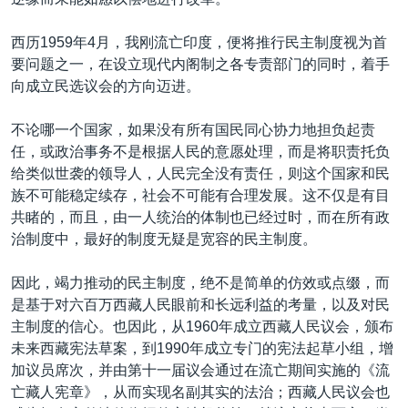
西历1959年4月，我刚流亡印度，便将推行民主制度视为首
要问题之一，在设立现代内阁制之各专责部门的同时，着手
向成立民选议会的方向迈进。
不论哪一个国家，如果没有所有国民同心协力地担负起责
任，或政治事务不是根据人民的意愿处理，而是将职责托负
给类似世袭的领导人，人民完全没有责任，则这个国家和民
族不可能稳定续存，社会不可能有合理发展。这不仅是有目
共睹的，而且，由一人统治的体制也已经过时，而在所有政
治制度中，最好的制度无疑是宽容的民主制度。
因此，竭力推动的民主制度，绝不是简单的仿效或点缀，而
是基于对六百万西藏人民眼前和长远利益的考量，以及对民
主制度的信心。也因此，从1960年成立西藏人民议会，颁布
未来西藏宪法草案，到1990年成立专门的宪法起草小组，增
加议员席次，并由第十一届议会通过在流亡期间实施的《流
亡藏人宪章》，从而实现名副其实的法治；西藏人民议会也