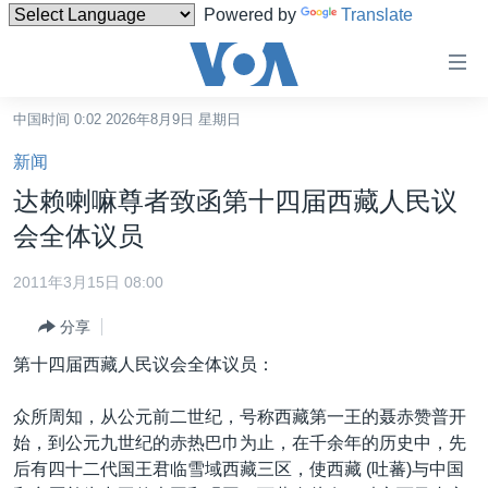
Powered by
Translate
无
障
碍
中国时间 0:02 2026年8月9日 星期日
主页
链
新闻
接
美国
达赖喇嘛尊者致函第十四届西藏人民议
跳
中国
会全体议员
转
台湾
到
2011年3月15日 08:00
内
港澳
容
分享
国际
跳
第十四届西藏人民议会全体议员：
转
分类新闻
最新国际新闻
到
众所周知，从公元前二世纪，号称西藏第一王的聂赤赞普开
美中关系
印太
经济·金融·贸易
导
始，到公元九世纪的赤热巴巾为止，在千余年的历史中，先
航
热点专题
中东
人权·法律·宗教
后有四十二代国王君临雪域西藏三区，使西藏 (吐蕃)与中国
跳