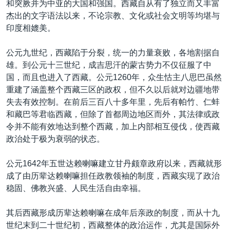
和突厥并为中亚的大国和强国。西藏自从有了独立而又丰富
VOA视频
欧洲
科教·文娱·体健
白宫要闻
转
杰出的文字语法以来，不论宗教、文化或社会文明等均堪与
到
VOA今日焦点
非洲
军事
国会报道
印度相媲美。
检
中文广播
美洲
劳工
美中关系
索
公元九世纪，西藏陷于分裂，统一的力量衰败，各地割据自
全球议题
环境
美国建国250周年
雄。到公元十三世纪，成吉思汗的蒙古势力不仅征服了中
关注我们
国，而且也进入了西藏。公元1260年，众生怙主八思巴虽然
埃博拉疫情
重建了涵盖整个西藏三区的政权，但不久以后就对边疆地带
美国之音专访
失去有效控制。在前后三百八十多年里，先后有帕竹、仁蚌
和藏巴等君临西藏，但除了首都周边地区而外，其法律或政
重要讲话与声明
令并不能有效地达到整个西藏，加上内部相互侵伐，使西藏
台海两岸关系
其他语言网站
政治处于极为衰弱的状态。
南中国海争端
公元1642年五世达赖喇嘛建立甘丹颇章政府以来，西藏就形
关注西藏
成了由历辈达赖喇嘛担任政教领袖的制度，西藏实现了政治
稳固、佛教兴盛、人民生活自由幸福。
关注新疆
GEN Z 看美国
其后西藏形成历辈达赖喇嘛在成年后亲政的制度，而从十九
世纪末到二十世纪初，西藏整体的政治运作，尤其是国际外