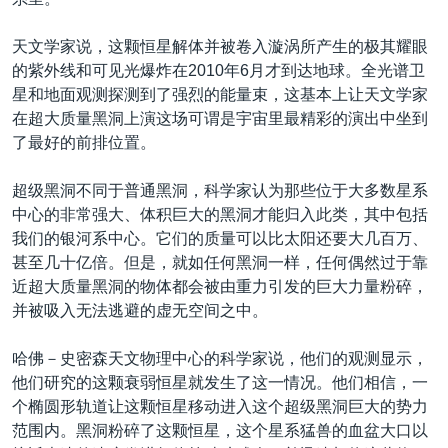
VOA视频
欧洲
科教·文娱·体健
白宫要闻
转
到
VOA今日焦点
非洲
军事
国会报道
天文学家说，这颗恒星解体并被卷入漩涡所产生的极其耀眼
检
的紫外线和可见光爆炸在2010年6月才到达地球。全光谱卫
中文广播
美洲
劳工
美中关系
索
星和地面观测探测到了强烈的能量束，这基本上让天文学家
全球议题
环境
美国建国250周年
在超大质量黑洞上演这场可谓是宇宙里最精彩的演出中坐到
关注我们
了最好的前排位置。
埃博拉疫情
美国之音专访
超级黑洞不同于普通黑洞，科学家认为那些位于大多数星系
中心的非常强大、体积巨大的黑洞才能归入此类，其中包括
重要讲话与声明
我们的银河系中心。它们的质量可以比太阳还要大几百万、
台海两岸关系
甚至几十亿倍。但是，就如任何黑洞一样，任何偶然过于靠
其他语言网站
近超大质量黑洞的物体都会被由重力引发的巨大力量粉碎，
南中国海争端
并被吸入无法逃避的虚无空间之中。
关注西藏
哈佛－史密森天文物理中心的科学家说，他们的观测显示，
关注新疆
他们研究的这颗衰弱恒星就发生了这一情况。他们相信，一
GEN Z 看美国
个椭圆形轨道让这颗恒星移动进入这个超级黑洞巨大的势力
范围内。黑洞粉碎了这颗恒星，这个星系猛兽的血盆大口以