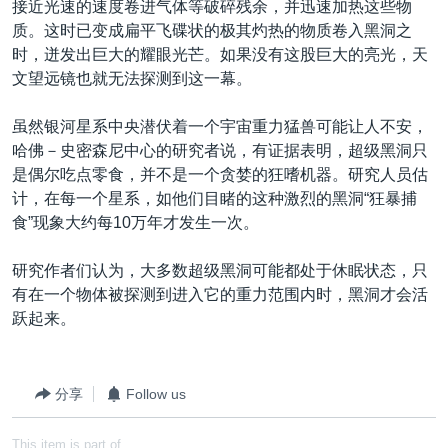
接近光速的速度卷进气体等破碎残余，并迅速加热这些物
质。这时已变成扁平飞碟状的极其灼热的物质卷入黑洞之
时，迸发出巨大的耀眼光芒。如果没有这股巨大的亮光，天
文望远镜也就无法探测到这一幕。
虽然银河星系中央潜伏着一个宇宙重力猛兽可能让人不安，
哈佛－史密森尼中心的研究者说，有证据表明，超级黑洞只
是偶尔吃点零食，并不是一个贪婪的狂嗜机器。研究人员估
计，在每一个星系，如他们目睹的这种激烈的黑洞“狂暴捕
食”现象大约每10万年才发生一次。
研究作者们认为，大多数超级黑洞可能都处于休眠状态，只
有在一个物体被探测到进入它的重力范围内时，黑洞才会活
跃起来。
分享
Follow us
This item is part of