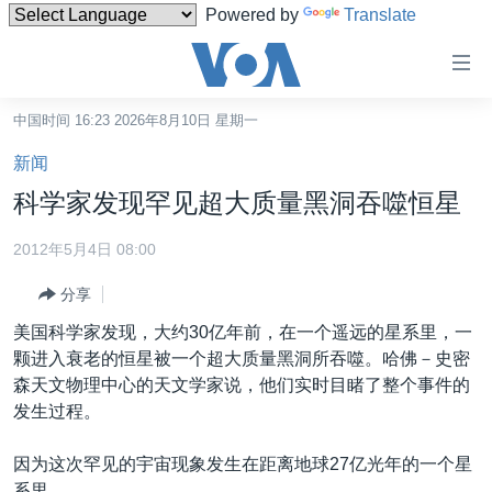
Powered by
Translate
无
障
碍
中国时间 16:23 2026年8月10日 星期一
主页
链
新闻
接
美国
科学家发现罕见超大质量黑洞吞噬恒星
跳
中国
转
2012年5月4日 08:00
台湾
到
分享
内
港澳
容
美国科学家发现，大约30亿年前，在一个遥远的星系里，一
国际
跳
颗进入衰老的恒星被一个超大质量黑洞所吞噬。哈佛－史密
转
分类新闻
最新国际新闻
森天文物理中心的天文学家说，他们实时目睹了整个事件的
到
发生过程。
美中关系
印太
经济·金融·贸易
导
航
热点专题
中东
人权·法律·宗教
因为这次罕见的宇宙现象发生在距离地球27亿光年的一个星
跳
系里。