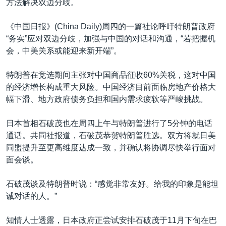
方法解决双边分歧。
《中国日报》(China Daily)周四的一篇社论呼吁特朗普政府
“务实”应对双边分歧，加强与中国的对话和沟通，“若把握机
会，中美关系或能迎来新开端”。
特朗普在竞选期间主张对中国商品征收60%关税，这对中国
的经济增长构成重大风险。中国经济目前面临房地产价格大
幅下滑、地方政府债务负担和国内需求疲软等严峻挑战。
日本首相石破茂也在周四上午与特朗普进行了5分钟的电话
通话。共同社报道，石破茂恭贺特朗普胜选。双方将就日美
同盟提升至更高维度达成一致，并确认将协调尽快举行面对
面会谈。
石破茂谈及特朗普时说：“感觉非常友好。给我的印象是能坦
诚对话的人。”
知情人士透露，日本政府正尝试安排石破茂于11月下旬在巴