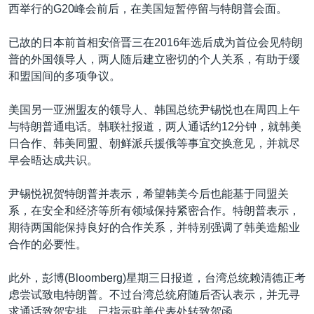
西举行的G20峰会前后，在美国短暂停留与特朗普会面。
已故的日本前首相安倍晋三在2016年选后成为首位会见特朗
普的外国领导人，两人随后建立密切的个人关系，有助于缓
和盟国间的多项争议。
美国另一亚洲盟友的领导人、韩国总统尹锡悦也在周四上午
与特朗普通电话。韩联社报道，两人通话约12分钟，就韩美
日合作、韩美同盟、朝鲜派兵援俄等事宜交换意见，并就尽
早会晤达成共识。
尹锡悦祝贺特朗普并表示，希望韩美今后也能基于同盟关
系，在安全和经济等所有领域保持紧密合作。特朗普表示，
期待两国能保持良好的合作关系，并特别强调了韩美造船业
合作的必要性。
此外，彭博(Bloomberg)星期三日报道，台湾总统赖清德正考
虑尝试致电特朗普。不过台湾总统府随后否认表示，并无寻
求通话致贺安排，已指示驻美代表处转致贺函。