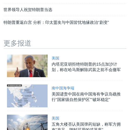
世界领导人祝贺特朗普当选
特朗普重返白宫 分析：印太盟友与中国皆忧地缘政治“剧变”
更多报道
美国
内塔尼亚胡拒绝特朗普的15点加沙计
划，称在哈马斯解除武装之前不会撤军
南中国海争端
美国谴责中国在南中国海有争议岛礁推
行“国家级自然保护区”“破坏稳定”
美国
五角大楼否认美国弹药短缺，称军方拥
有“充足、随时可用的武器库”