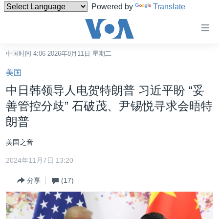
Powered by
Translate
无
障
碍
中国时间 4:06 2026年8月11日 星期二
主页
链
美国
接
美国
中日韩领导人电贺特朗普 习近平盼 “妥
跳
中国
善管控分歧” 石破茂、尹锡悦寻求会晤特
转
台湾
朗普
到
内
港澳
美国之音
容
国际
跳
2024年11月7日 13:20
转
分类新闻
最新国际新闻
到
分享
(17)
美中关系
印太
经济·金融·贸易
导
航
热点专题
中东
人权·法律·宗教
跳