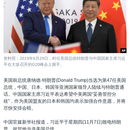
VOA视频
欧洲
科教·文娱·体健
白宫要闻
转
到
VOA今日焦点
非洲
军事
国会报道
检
中文广播
美洲
劳工
美中关系
索
全球议题
环境
美国建国250周年
关注我们
埃博拉疫情
美国之音专访
资料照：2019年6月29日，时任美国总统特朗普与中国国家主席习近
平在大坂召开的G20峰会上握手。
重要讲话与声明
台海两岸关系
其他语言网站
美国前总统唐纳德·特朗普(Donald Trump)当选为第47任美国
南中国海争端
总统，中国、日本、韩国等亚洲国家领导人陆续与特朗普通
话。中国国家主席习近平表达希望中美两国“妥善管控分
关注西藏
歧”，作为美国盟友的日本和韩国均表示加强合作意愿，并将
关注新疆
尽快安排会晤。
GEN Z 看美国
中国官媒新华社报道，习近平于星期四(11月7日)致电特朗
普，祝贺他当选美国总统。