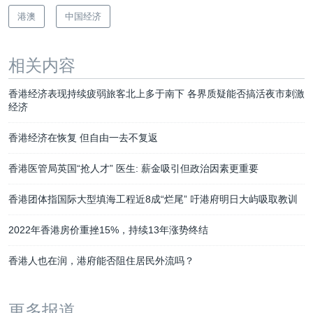
港澳
中国经济
相关内容
香港经济表现持续疲弱旅客北上多于南下 各界质疑能否搞活夜市刺激
经济
香港经济在恢复 但自由一去不复返
香港医管局英国“抢人才” 医生: 薪金吸引但政治因素更重要
香港团体指国际大型填海工程近8成“烂尾” 吁港府明日大屿吸取教训
2022年香港房价重挫15%，持续13年涨势终结
香港人也在润，港府能否阻住居民外流吗？
更多报道