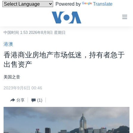
Powered by
Translate
无
障
碍
中国时间 1:53 2026年8月9日 星期日
主页
链
港澳
接
美国
香港商业房地产市场低迷，持有者急于
跳
中国
出售资产
转
台湾
到
美国之音
内
港澳
容
2023年9月6日 00:46
国际
跳
分享
(1)
转
分类新闻
最新国际新闻
到
美中关系
印太
经济·金融·贸易
导
航
热点专题
中东
人权·法律·宗教
跳