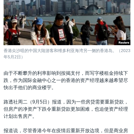
VOA视频
欧洲
科教·文娱·体健
白宫要闻
转
到
VOA今日焦点
非洲
军事
国会报道
检
中文广播
美洲
劳工
美中关系
索
全球议题
环境
美国建国250周年
关注我们
埃博拉疫情
香港尖沙咀的中国大陆游客和维多利亚海湾另一侧的香港岛。（2023
美国之音专访
年5月2日）
重要讲话与声明
由于不断攀升的利率影响到按揭支付，而写字楼租金持续下
台海两岸关系
跌，作为国际金融中心之一的香港的资产经理越来越希望尽
其他语言网站
快出手他们的商业楼宇。
南中国海争端
关注西藏
路透社周二（9月5日）报道，因为一些房贷需要重新贷款，
但房产的净资产下跌令重新贷款更加困难，也迫使资产经理
关注新疆
计划出售房产。
GEN Z 看美国
报道说，尽管香港今年在疫情后重新开放边境，但是商业房