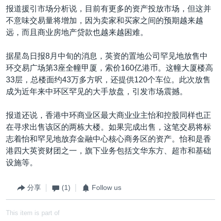
报道援引市场分析说，目前有更多的资产投放市场，但这并
不意味交易量将增加，因为卖家和买家之间的预期越来越
远，而且商业房地产贷款也越来越困难。
据星岛日报8月中旬的消息，英资的置地公司罕见地放售中
环交易广场第3座全幢甲厦，索价160亿港币。这幢大厦楼高
33层，总楼面约43万多方呎，还提供120个车位。此次放售
成为近年来中环区罕见的大手放盘，引发市场震撼。
报道还说，香港中环商业区最大商业业主怡和控股同样也正
在寻求出售该区的两栋大楼。如果完成出售，这笔交易将标
志着怡和罕见地放弃金融中心核心商务区的资产。怡和是香
港四大英资财团之一，旗下业务包括文华东方、超市和基础
设施等。
分享
(1)
Follow us
This item is part of