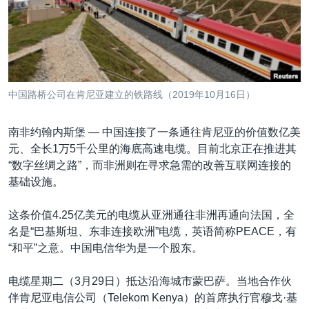
VOA视频
欧洲
科教·文娱·体健
白宫要闻
转
到
VOA今日焦点
非洲
军事
国会报道
检
中文广播
美洲
劳工
美中关系
索
全球议题
环境
美国建国250周年
关注我们
中国路桥公司在肯尼亚建立的铁路线（2019年10月16日）
埃博拉疫情
美国之音专访
南非约翰内斯堡 —
中国连接了一条通往肯尼亚的价值数亿美
元、全长1万5千公里的海底高速电缆。目前北京正在推进其
重要讲话与声明
“数字丝绸之路”，而非洲则在寻求急需的改善互联网连接的
台海两岸关系
基础设施。
其他语言网站
南中国海争端
这条价值4.25亿美元的电缆从亚洲通往非洲再通向法国，全
关注西藏
名是“巴基斯坦、东非连接欧洲”电缆，英语简称PEACE，有
“和平”之意。中国电信华为是一个股东。
关注新疆
GEN Z 看美国
电缆星期二（3月29日）抵达沿海城市蒙巴萨。当地合作伙
伴肯尼亚电信公司（Telekom Kenya）的首席执行官穆戈·基