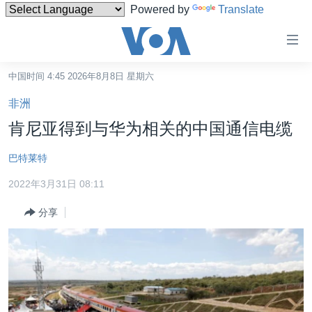
Powered by
Translate
无
障
碍
中国时间 4:45 2026年8月8日 星期六
主页
链
非洲
接
美国
肯尼亚得到与华为相关的中国通信电缆
跳
中国
转
巴特莱特
台湾
到
2022年3月31日 08:11
内
港澳
容
分享
国际
跳
转
分类新闻
最新国际新闻
到
美中关系
印太
经济·金融·贸易
导
航
热点专题
中东
人权·法律·宗教
跳