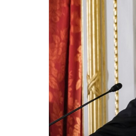
转
VOA今日焦点
非洲
军事
国会报道
到
检
中文广播
美洲
劳工
美中关系
索
全球议题
环境
美国建国250周年
埃博拉疫情
美国之音专访
重要讲话与声明
台海两岸关系
南中国海争端
关注西藏
关注新疆
GEN Z 看美国