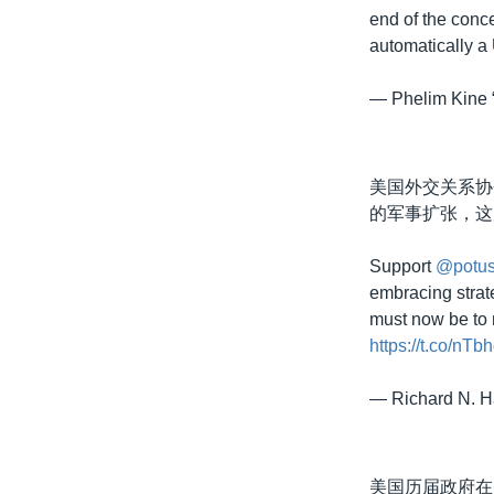
end of the conce
automatically a
— Phelim Kine
美国外交关系协会
的军事扩张，这
Support
@potu
embracing strate
must now be to 
https://t.co/n
— Richard N. 
美国历届政府在