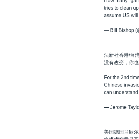
How many "gaff
tries to clean u
assume US will 
— Bill Bishop 
法新社香港/台湾
没有改变，你也
For the 2nd tim
Chinese invasio
can understand 
— Jerome Taylo
美国德国马歇尔基