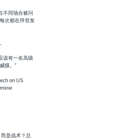
在不同场合被问
每次都在拜登发
。
局应该有一名高级
威慑。”
peech on US
ermine
误，而是战术？总