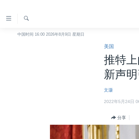
无
障
碍
检
中国时间 16:00 2026年8月9日 星期日
主页
索
链
美国
美国
接
推特上
中国
跳
转
台湾
新声明
到
港澳
内
文灏
容
国际
跳
2022年5月24日 06
分类新闻
最新国际新闻
转
到
美中关系
印太
经济·金融·贸易
分享
导
热点专题
中东
人权·法律·宗教
航
跳
VOA视频
欧洲
科教·文娱·体健
白宫要闻