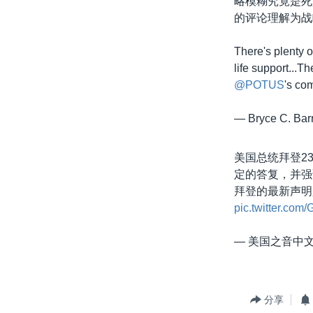
略模糊究竟是死
的评论理解为战
There's plenty o
life support...Th
@POTUS
's co
— Bryce C. Ba
美国总统拜登2
定的答复，并强
拜登的最新声明
pic.twitter.co
— 美国之音中文网
分享