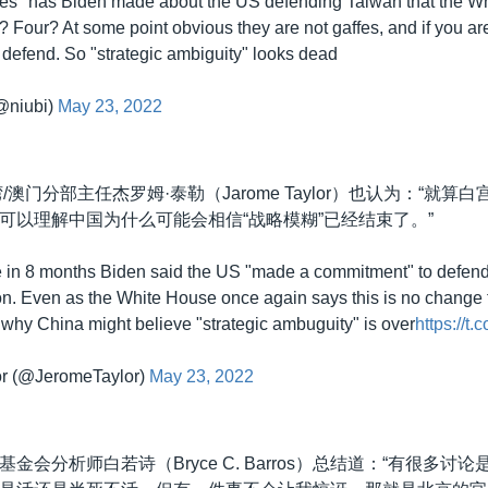
es" has Biden made about the US defending Taiwan that the W
p? Four? At some point obvious they are not gaffes, and if you ar
defend. So "strategic ambiguity" looks dead
(@niubi)
May 23, 2022
/澳门分部主任杰罗姆·泰勒（Jarome Taylor）也认为：“就算
可以理解中国为什么可能会相信“战略模糊”已经结束了。”
e in 8 months Biden said the US "made a commitment" to defen
n. Even as the White House once again says this is no change t
why China might believe "strategic ambuguity" is over
https://t
r (@JeromeTaylor)
May 23, 2022
金会分析师白若诗（Bryce C. Barros）总结道：“有很多讨