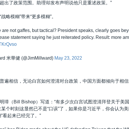
超出了政策范围。助理却发布声明说他只是重述政策。”
战略模糊”带来“更多模糊”。
e are not gaffes, but tactical? President speaks, clearly goes bey
lease statement saying he just reiterated policy. Result: more am
RTKrQvso
ard 米華健 (@JimMillward)
May 23, 2022
普遍相信，无论白宫如何澄清对台政策，中国方面都倾向于相信
。
璋（Bill Bishop）写道：“有多少次白宫试图澄清拜登关于美
在某个时刻这显然已不是“口误”了，如果你是习近平，你会认为
糊”看起来已经完了。”