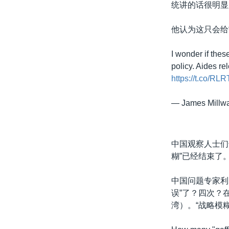
统讲的话很明显
他认为这只会给“
I wonder if thes
policy. Aides re
https://t.co/RL
— James Millw
中国观察人士们
糊”已经结束了
中国问题专家利明
误”了？四次？
湾）。“战略模