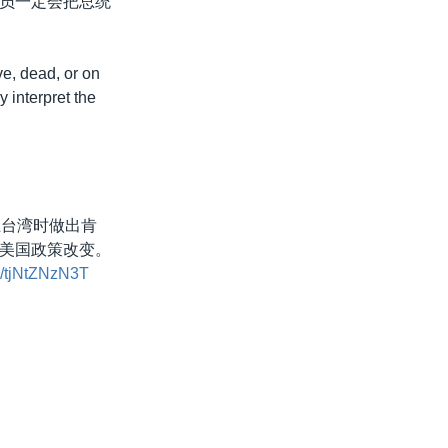
员一定会把总统
ve, dead, or on
y interpret the
卫台湾时做出肯
美国政策改变。
co/tjNtZNzN3T