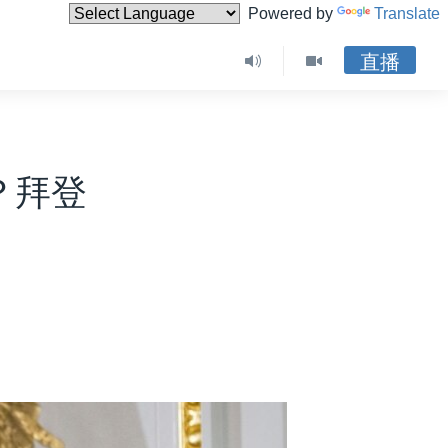
Powered by
Translate
直播
？拜登