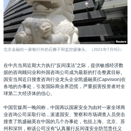
VOA视频
欧洲
科教·文娱·体健
白宫要闻
转
到
VOA今日焦点
非洲
军事
国会报道
检
中文广播
美洲
劳工
美中关系
索
全球议题
环境
美国建国250周年
关注我们
埃博拉疫情
北京金融街一家银行外的石狮子和监控摄像头。（2021年7月9日）
美国之音专访
在中共当局近期大力执行“反间谍法”之际，提供敏感经济数
重要讲话与声明
据的咨询顾问业和外国咨询公司成为最新的打击整肃目标。
台海两岸关系
其他语言网站
国安当局近日搜查咨询行业龙头企业凯盛融英(Capvision)在
各地的办事处，引发国际商业界恐慌，严重损害投资者对全
南中国海争端
球第二大经济体的信心。
关注西藏
中国官媒周一晚间称，中国再以国家安全为由对一家全球商
关注新疆
业咨询公司采取行动，派遣国安、警察和市场调查人员突击
GEN Z 看美国
搜查了凯盛融英在中国的几个办事处，包括上海、北京、苏
州和深圳，称该公司没有“认真履行反间谍安全防范责任义