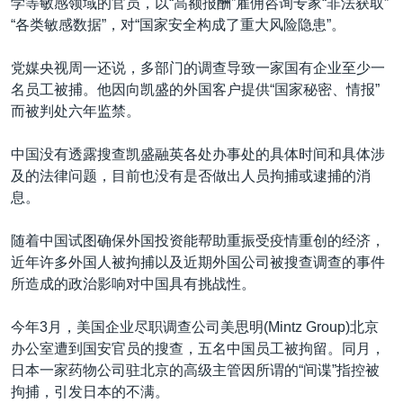
学等敏感领域的官员，以“高额报酬”雇佣咨询专家“非法获取”
“各类敏感数据”，对“国家安全构成了重大风险隐患”。
党媒央视周一还说，多部门的调查导致一家国有企业至少一
名员工被捕。他因向凯盛的外国客户提供“国家秘密、情报”
而被判处六年监禁。
中国没有透露搜查凯盛融英各处办事处的具体时间和具体涉
及的法律问题，目前也没有是否做出人员拘捕或逮捕的消
息。
随着中国试图确保外国投资能帮助重振受疫情重创的经济，
近年许多外国人被拘捕以及近期外国公司被搜查调查的事件
所造成的政治影响对中国具有挑战性。
今年3月，美国企业尽职调查公司美思明(Mintz Group)北京
办公室遭到国安官员的搜查，五名中国员工被拘留。同月，
日本一家药物公司驻北京的高级主管因所谓的“间谍”指控被
拘捕，引发日本的不满。