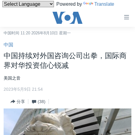
Powered by
Translate
无
障
碍
中国时间 11:20 2026年8月10日 星期一
主页
链
中国
接
美国
中国持续对外国咨询公司出拳，国际商
跳
中国
界对华投资信心锐减
转
台湾
到
美国之音
内
港澳
容
2023年5月9日 21:54
国际
跳
分享
(38)
转
分类新闻
最新国际新闻
到
美中关系
印太
经济·金融·贸易
导
航
热点专题
中东
人权·法律·宗教
跳