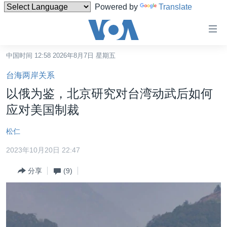
Powered by
Translate
无
障
碍
中国时间 12:58 2026年8月7日 星期五
主页
链
台海两岸关系
接
美国
以俄为鉴，北京研究对台湾动武后如何
跳
中国
应对美国制裁
转
台湾
到
松仁
内
港澳
容
2023年10月20日 22:47
国际
跳
分享
(9)
转
分类新闻
最新国际新闻
到
美中关系
印太
经济·金融·贸易
导
航
热点专题
中东
人权·法律·宗教
跳