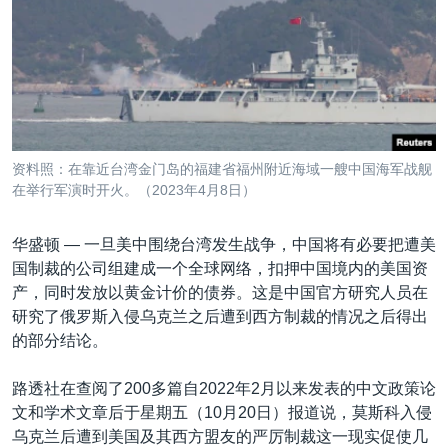
VOA视频
欧洲
科教·文娱·体健
白宫要闻
转
到
VOA今日焦点
非洲
军事
国会报道
检
中文广播
美洲
劳工
美中关系
索
全球议题
环境
美国建国250周年
关注我们
埃博拉疫情
资料照：在靠近台湾金门岛的福建省福州附近海域一艘中国海军战舰
美国之音专访
在举行军演时开火。（2023年4月8日）
重要讲话与声明
华盛顿 —
一旦美中围绕台湾发生战争，中国将有必要把遭美
台海两岸关系
国制裁的公司组建成一个全球网络，扣押中国境内的美国资
其他语言网站
产，同时发放以黄金计价的债券。这是中国官方研究人员在
南中国海争端
研究了俄罗斯入侵乌克兰之后遭到西方制裁的情况之后得出
关注西藏
的部分结论。
关注新疆
路透社在查阅了200多篇自2022年2月以来发表的中文政策论
GEN Z 看美国
文和学术文章后于星期五（10月20日）报道说，莫斯科入侵
乌克兰后遭到美国及其西方盟友的严厉制裁这一现实促使几