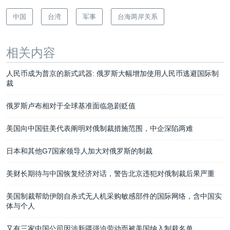
中国
台湾
军事
台海两岸关系
相关内容
人民币成为普京的新式武器: 俄罗斯大幅增加使用人民币逃避国际制
裁
俄罗斯卢布相对于全球基准面临急剧贬值
美国向中国驻美代表阐明对俄制裁措施范围，中企深陷两难
日本和其他G7国家领导人加大对俄罗斯的制裁
美财长期待与中国恢复经济对话，警告北京违犯对俄制裁后果严重
美国制裁帮助伊朗自杀式无人机采购敏感部件的国际网络，含中国实
体与个人
又有三家中国公司因涉新疆强迫劳动而被美国纳入制裁名单