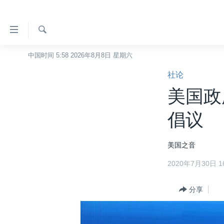
无
障
碍
检
中国时间 5:58 2026年8月8日 星期六
主页
索
链
社论
美国
接
美国政
中国
跳
转
台湾
倡议
到
港澳
内
美国之音
容
国际
跳
2020年7月30日 16
分类新闻
最新国际新闻
转
到
美中关系
印太
经济·金融·贸易
分享
导
热点专题
中东
人权·法律·宗教
航
跳
VOA视频
欧洲
科教·文娱·体健
白宫要闻