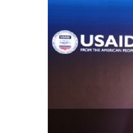
转
VOA今日焦点
非洲
军事
国会报道
到
检
中文广播
美洲
劳工
美中关系
索
全球议题
环境
美国建国250周年
埃博拉疫情
美国之音专访
重要讲话与声明
台海两岸关系
南中国海争端
关注西藏
关注新疆
GEN Z 看美国