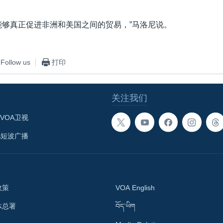
能够真正促进非洲和美国之间的贸易，”马洛尼说。
Follow us
打印
关注我们
VOA卫视
A短波广播
政策
VOA English
体总署
བོད་ཡིག