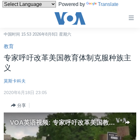
Powered by
Translate
无
障
碍
中国时间 15:53 2026年8月8日 星期六
主页
链
教育
接
美国
专家呼吁改革美国教育体制克服种族主
跳
中国
义
转
台湾
到
莫斯卡科夫
内
港澳
容
2020年6月18日 23:05
国际
跳
分享
转
分类新闻
最新国际新闻
到
美中关系
印太
经济·金融·贸易
导
VOA英语视频: 专家呼吁改革美国教育体制克服种族主义
航
热点专题
中东
人权·法律·宗教
跳