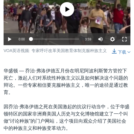
VOA视频
欧洲
科教·文娱·体健
白宫要闻
转
没有媒体可用资源
到
VOA今日焦点
非洲
军事
国会报道
检
中文广播
美洲
劳工
美中关系
索
全球议题
环境
美国建国250周年
关注我们
0:00
3:59
埃博拉疫情
VOA英语视频: 专家呼吁改革美国教育体制克服种族主义
下载
美国之音专访
重要讲话与声明
华盛顿 —
乔治·弗洛伊德五月份在明尼阿波利斯警方管控下
台海两岸关系
死亡，激起人们对系统性种族主义以及如何解决这个问题的
其他语言网站
辩论。一些专家相信要克服种族主义，唯一的途径是通过教
南中国海争端
育。
关注西藏
因乔治·弗洛伊德之死在美国激起的抗议行动当中，位于华盛
关注新疆
顿特区的国家非洲裔美国人历史与文化博物馆建立了一个叫
GEN Z 看美国
做“讨论种族”的门户网站，这个项目向观众介绍了美国社会
中的种族主义和种族变革动力。