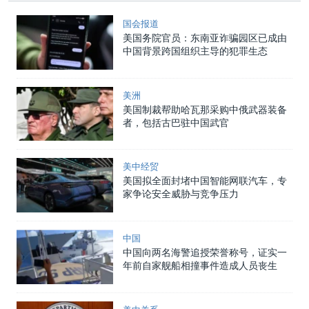
国会报道
美国务院官员：东南亚诈骗园区已成由
中国背景跨国组织主导的犯罪生态
美洲
美国制裁帮助哈瓦那采购中俄武器装备
者，包括古巴驻中国武官
美中经贸
美国拟全面封堵中国智能网联汽车，专
家争论安全威胁与竞争压力
中国
中国向两名海警追授荣誉称号，证实一
年前自家舰船相撞事件造成人员丧生