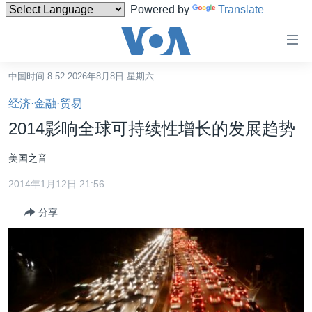
Powered by
Translate
无
障
碍
中国时间 8:52 2026年8月8日 星期六
主页
链
经济·金融·贸易
接
美国
2014影响全球可持续性增长的发展趋势
跳
中国
转
美国之音
台湾
到
2014年1月12日 21:56
内
港澳
容
分享
国际
跳
转
分类新闻
最新国际新闻
到
美中关系
印太
经济·金融·贸易
导
航
热点专题
中东
人权·法律·宗教
跳