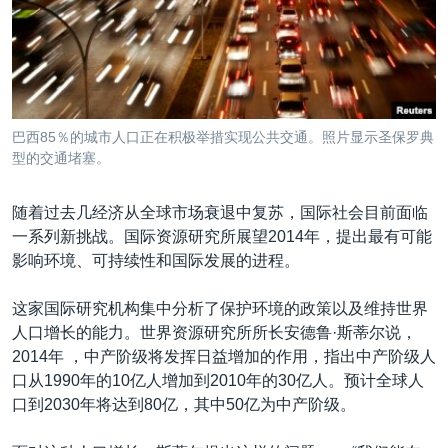
VOA视频
欧洲
科教·文娱·体健
白宫要闻
转
到
VOA今日焦点
非洲
军事
国会报道
检
中文广播
美洲
劳工
美中关系
索
全球议题
环境
美国建国250周年
关注我们
巴西85％的城市人口正在积极举措实现公共交通。照片显示圣保罗典
埃博拉疫情
型的交通堵塞。
美国之音专访
随着过去几经济从全球市场衰退中复苏，国际社会目前面临
重要讲话与声明
一系列新挑战。国际资源研究所展望2014年，提出最有可能
台海两岸关系
影响环境、可持续性和国际发展的进程。
其他语言网站
南中国海争端
这家国际研究机构集中分析了保护环境的政策以及维持世界
关注西藏
人口增长的能力。世界资源研究所所长安德鲁·斯蒂尔说，
2014年 ，中产阶级将发挥日益增加的作用，指出中产阶级人
关注新疆
口从1990年的10亿人增加到2010年的30亿人。预计全球人
GEN Z 看美国
口到2030年将达到80亿，其中50亿为中产阶级。