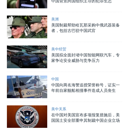
中国背景跨国组织主导的犯罪生态
美洲
美国制裁帮助哈瓦那采购中俄武器装备
者，包括古巴驻中国武官
美中经贸
美国拟全面封堵中国智能网联汽车，专
家争论安全威胁与竞争压力
中国
中国向两名海警追授荣誉称号，证实一
年前自家舰船相撞事件造成人员丧生
美中关系
在中国对美国宣布多项报复措施后，美
国国土安全部重申其制裁中国企业立场