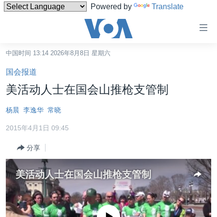
Powered by
Translate
无
障
碍
中国时间 13:14 2026年8月8日 星期六
主页
链
国会报道
接
美国
美活动人士在国会山推枪支管制
跳
中国
转
杨晨
李逸华
常晓
台湾
到
2015年4月1日 09:45
内
港澳
容
分享
国际
跳
转
分类新闻
最新国际新闻
美活动人士在国会山推枪支管制
到
美中关系
印太
经济·金融·贸易
导
航
热点专题
中东
人权·法律·宗教
跳