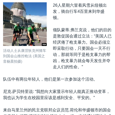
26人星期六冒着风雪从纽顿出
发，骑自行车4百里来到华盛
顿。
领队蒙蒂.弗兰克说，他们的目的
是敦促国会通过立法：“美国人已
经厌倦了枪支暴力。国会必须立
即采取行动，只要国会一天不行
活动人士从康涅狄克州骑车
动，那就等同于是枪支暴力的帮
到国会山推控枪法 (美国之
凶，枪支暴力就会每天发生并夺
音杨晨拍摄)
走人们的性命。”
队伍中有两位年轻人，他们是第一次参加这个活动。
尼克.萨贝特里说: “我想向大家显示年轻人能真正推动变革，
我也认为学生在校园里应该是感到安全、平安的。”
来自马里兰州的民主党联邦众议员范.荷伦和华盛顿市的国会