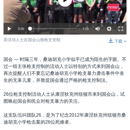
没有媒体可用资源
VOA视频
欧洲
科教·文娱·体健
白宫要闻
转
到
VOA今日焦点
非洲
军事
国会报道
检
中文广播
美洲
劳工
美中关系
索
0:00
4:18
全球议题
环境
美国建国250周年
关注我们
美活动人士在国会山推枪支管制
下载
埃博拉疫情
美国之音专访
国会 —
时隔三年，桑迪胡克小学似乎已成为陌生的字眼。不
重要讲话与声明
过一组主张枪支控制的活动人士以特别的方式来到国会山，
再次提醒人们不要忘记桑迪胡克小学枪支暴力袭击事件中丧
台海两岸关系
其他语言网站
生的无辜儿童，并敦促国会通过严格的枪支控制法。
南中国海争端
26位枪支控制活动人士从康涅狄克州纽顿市来到国会山，试
关注西藏
图唤起国会和民众对枪支暴力的关注。
关注新疆
这支队伍叫团队26，是为了纪念2012年康涅狄克州纽顿市桑
GEN Z 看美国
迪胡克小学枪击案的26位死难者。