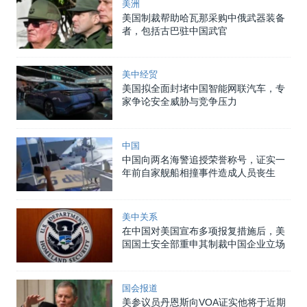
美洲
美国制裁帮助哈瓦那采购中俄武器装备
者，包括古巴驻中国武官
美中经贸
美国拟全面封堵中国智能网联汽车，专
家争论安全威胁与竞争压力
中国
中国向两名海警追授荣誉称号，证实一
年前自家舰船相撞事件造成人员丧生
美中关系
在中国对美国宣布多项报复措施后，美
国国土安全部重申其制裁中国企业立场
国会报道
美参议员丹恩斯向VOA证实他将于近期