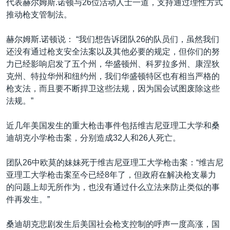
代表赫尔姆斯.诺顿与26位活动人士一道，支持通过理性方式
推动枪支管制法。
赫尔姆斯.诺顿说： “我们想告诉团队26的队员们，虽然我们
还没有通过枪支安全法案以及其他必要的规定，但你们的努
力已经影响启发了五个州，华盛顿州、科罗拉多州、康涅狄
克州、特拉华州和纽约州，我们华盛顿特区也有相当严格的
枪支法，而且要不断捍卫这些法规，因为国会试图废除这些
法规。”
近几年美国发生的重大枪击事件包括维吉尼亚理工大学和桑
迪胡克小学枪击案，分别造成32人和26人死亡。
团队26中欧莫的妹妹死于维吉尼亚理工大学枪击案：“维吉尼
亚理工大学枪击案至今已经8年了，但政府在解决枪支暴力
的问题上却无所作为，也没有通过什么立法来防止类似的事
件再发生。”
桑迪胡克悲剧发生后美国社会枪支控制的呼声一度高涨，国