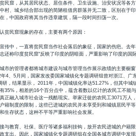
贫民窟，从其居民状态、居住条件、卫生设施、治安状况等各方
中村、城乡结合部出现的简陋租借房群落并无二致，区别在于印
在，中国政府将其当作违章建筑，隔一段时间扫荡一次。
认贫民窟现象的存在，主要有两个原因：
宣传中，一直将贫民窟当作社会落后的象征，国家的伤疤。去年
志还称印度贫民窟“反映了印度的阴暗面，严重影响了印度的国际
城市的管理者都将城市建设与城市管理当作展示政绩的主要橱窗
12年4、5月间，国家发改委国家城镇化专题调研组曾对浙江、广
研，结果显示， 2011年，中国城镇化率达51.27%，但其中
有35%，相差的16个百分点中，蕴含着数以亿计的农民工不能
真正融入城市社会这一残酷现实。举家迁徙的农民工3071万人
户籍制度的限制，这些已进城的农民并未享受到和城镇居民平等
和生存状态，这种不平等严重影响社会发展。
接与教育、社保、医疗等诸多福利挂钩，放开农民进城的户籍限
政支出。因此，国家城镇化专题调研组在全国各城市调研中发现