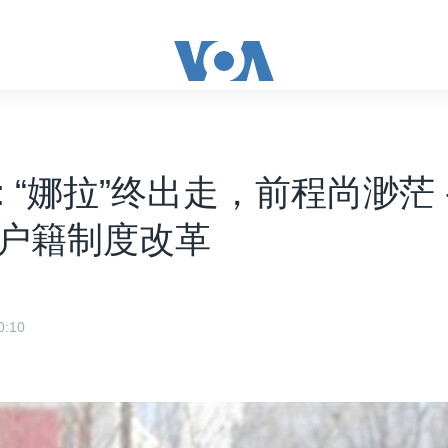
: “娜拉”终出走，前程尚渺茫 
户籍制度改革
:10