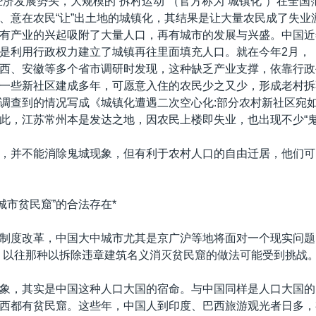
经济发展势头，大规模的“拆村运动”（官方称为“城镇化”）在全
、意在农民“让”出土地的城镇化，其结果是让大量农民成了失业
有产业的兴起吸附了大量人口，再有城市的发展与兴盛。中国近
是利用行政权力建立了城镇再往里面填充人口。就在今年2月，
西、安徽等多个省市调研时发现，这种缺乏产业支撑，依靠行政
一些新社区建成多年，可愿意入住的农民少之又少，形成老村拆
调查到的情况写成《城镇化遭遇二次空心化:部分农村新社区宛
此，江苏常州本是发达之地，因农民上楼即失业，也出现不少“鬼
，并不能消除鬼城现象，但有利于农村人口的自由迁居，他们可
城市贫民窟”的合法存在*
制度改革，中国大中城市尤其是京广沪等地将面对一个现实问题
，以往那种以拆除违章建筑名义消灭贫民窟的做法可能受到挑战
象，其实是中国这种人口大国的宿命。与中国同样是人口大国的
西都有贫民窟。这些年，中国人到印度、巴西旅游观光者日多，