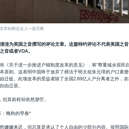
北京车站附近走上一架天桥
清涟为美国之音撰写的评论文章。这篇特约评论不代表美国之音
之音或者VOA。
布《关于进一步推进户籍制度改革的意见》，将“尊重城乡居民自
本原则。这表明中国终于放弃了师法于明太祖朱元璋的户口黄册
由迁徙。此项改革的受益者除了全国2.89亿人户分离者之外，
自由迁居。
走，但其前程却依然渺茫。
革：晚秋的早春*
然姗姗来迟，但总算是承认了个人自由的少部分内容。按照国际