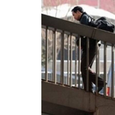
转
VOA今日焦点
非洲
军事
国会报道
到
检
中文广播
美洲
劳工
美中关系
索
全球议题
环境
美国建国250周年
埃博拉疫情
美国之音专访
重要讲话与声明
台海两岸关系
南中国海争端
关注西藏
关注新疆
GEN Z 看美国