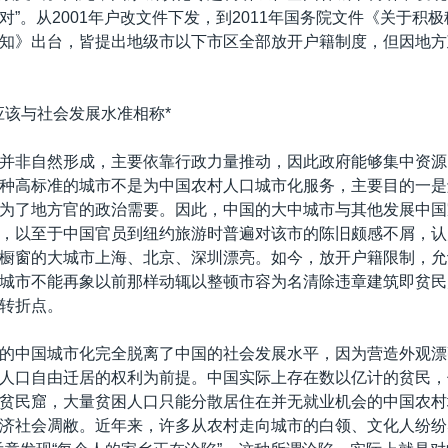
对”。从2001年户改文件下发，到2011年国务院文件《关于积
知》出台，皆提出地级市以下市区全部放开户籍制度，但因地方
实。
应该与社会发展水准相称*
并非自然形成，主要依靠行政力量推动，因此政府能够集中资源
种高标准的城市不是为中国农村人口城市化服务，主要目的一是
为了地方官的政治需要。因此，中国的大中城市与其他发展中国
，以至于中国官员到纽约旅游时普遍对该市的陈旧颇感不屑，认
橱窗的大城市上海、北京、深圳漂亮。如今，放开户籍限制，允
城市不能再象以前那样动辄以整顿市容为名清除违章建筑即贫民
转折点。
的中国城市化完全脱离了中国的社会发展水平，因为营造外观漂
人口自由迁居的权利为前提。中国实际上存在数以亿计的贫民，
贫民窟，大量贫困人口只能分散居住在并无就业机会的中国农村
济社会凋敝。近年来，许多从农村走向城市的白领、文化人纷纷