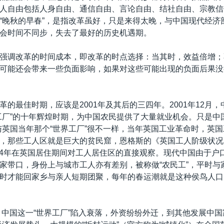
人自由包括人身自由、通信自由、言论自由、结社自由、宗教信
“晚秋的早春”，是指改革虽好，只是来得太晚，与中国现代经济
会时间不同步，失去了最好的历史机遇期。
强调改革的时间成本，即改革的时点选择：当其时，效益倍增；
可能还会带来一些负面影响，如果对这些可能出现的负面后果没
革的最佳时期，应该是2001年及其后的三四年。2001年12月，
工厂”的十年辉煌时期，为中国农民提供了大量就业机会。只是中
与英国当年那个“世界工厂”很不一样，当年英国工业革命时，英
，那些工人区就是巨大的贫民窟，恩格斯的《英国工人阶级状况
1844年在英国居住期间对工人居住区的直接观察。现代中国由于户
家带口，身份上与城市工人亦有差别，被称做“农民工”，平时与
时才能回家乡与亲人短期团聚，每年的春运潮就是这种侯鸟人口
始，中国这一“世界工厂”陷入衰落，外资纷纷外迁，到其他发展中国