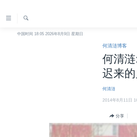
无
障
碍
检
中国时间 18:05 2026年8月9日 星期日
主页
索
链
何清涟博客
美国
接
何清涟
中国
跳
转
台湾
迟来的
到
港澳
内
何清涟
容
国际
跳
2014年8月11日 10
分类新闻
最新国际新闻
转
到
美中关系
印太
经济·金融·贸易
分享
导
热点专题
中东
人权·法律·宗教
航
跳
VOA视频
欧洲
科教·文娱·体健
白宫要闻