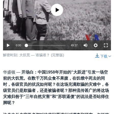
VOA视频
欧洲
科教·文娱·体健
白宫要闻
转
到
没有媒体可用资源
VOA今日焦点
非洲
军事
国会报道
检
中文广播
美洲
劳工
美中关系
索
全球议题
环境
美国建国250周年
关注我们
埃博拉疫情
0:00
49:37
美国之音专访
解密时刻: 大饥荒 — 谁骗谁？ (完整版)
下载
重要讲话与声明
台海两岸关系
其他语言网站
华盛顿 —
开场白：中国1958年开始的“大跃进”引发一场空
南中国海争端
前的大饥荒。在数千万民众食不果腹，在饥饿中死去的同
时，各级官员的状况如何呢？在这场充满欺骗的灾难中，各
关注西藏
级官员们是欺骗者，还是被骗者呢？那种流传甚广的将这场
关注新疆
灾难归咎于“三年自然灾害”和“苏联逼债”的说法是否站得住
脚呢？
GEN Z 看美国