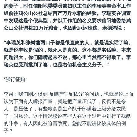
的妻子，时任信阳地委委员兼妇联主任的李瑞英奉命率工作
组前往鸡公山公社总结亩产万斤水稻的经验。李瑞英在调查
中发现这是个假典型，并以工作组的名义要求信阳地委给鸡
公山公社调拨21万斤粮食，也因此厄运难逃。余德鸿说：
“李瑞英和张树藩两口子都是很直爽的人，就是说实话了嘛。
就是说丰收是假的，饿死人是真的。这不都是实话嘛。本来
问题很大，你们隐瞒起来不说，那心里当然都不得劲了。李
瑞英也受到批判了嘛，也是右倾机会主义分子。”
*强行征购*
李肃：我们刚才谈到“反瞒产”,“反私分”的问题，也就是说上面
认为下面有人瞒报产量，就是把产量压低了，反倒不是夸
大，是压低了，有些粮食是生产队干部瞒着上级分给农民
了，叫私分。这个情况您说有些人在这个过程中进行了残酷
的斗争，有人因此被迫害致死。您能不能讲比较具体的例
子？