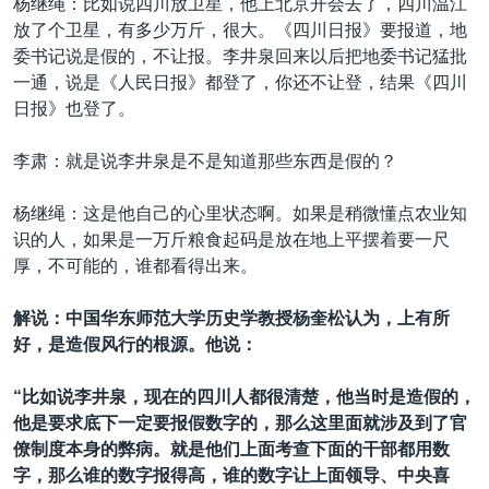
杨继绳：比如说四川放卫星，他上北京开会去了，四川温江
放了个卫星，有多少万斤，很大。《四川日报》要报道，地
委书记说是假的，不让报。李井泉回来以后把地委书记猛批
一通，说是《人民日报》都登了，你还不让登，结果《四川
日报》也登了。
李肃：就是说李井泉是不是知道那些东西是假的？
杨继绳：这是他自己的心里状态啊。如果是稍微懂点农业知
识的人，如果是一万斤粮食起码是放在地上平摆着要一尺
厚，不可能的，谁都看得出来。
解说：中国华东师范大学历史学教授杨奎松认为，上有所
好，是造假风行的根源。他说：
“比如说李井泉，现在的四川人都很清楚，他当时是造假的，
他是要求底下一定要报假数字的，那么这里面就涉及到了官
僚制度本身的弊病。就是他们上面考查下面的干部都用数
字，那么谁的数字报得高，谁的数字让上面领导、中央喜