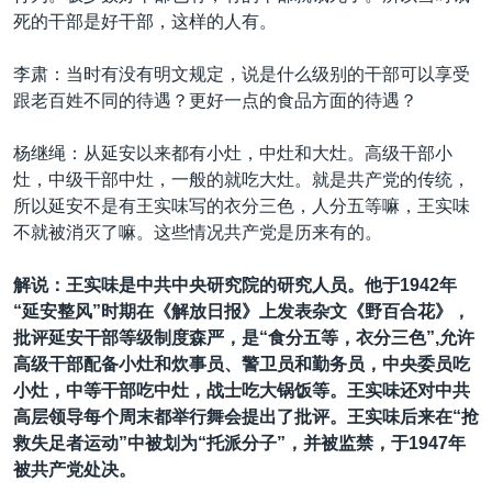
死的干部是好干部，这样的人有。
李肃：当时有没有明文规定，说是什么级别的干部可以享受
跟老百姓不同的待遇？更好一点的食品方面的待遇？
杨继绳：从延安以来都有小灶，中灶和大灶。高级干部小
灶，中级干部中灶，一般的就吃大灶。就是共产党的传统，
所以延安不是有王实味写的衣分三色，人分五等嘛，王实味
不就被消灭了嘛。这些情况共产党是历来有的。
解说：王实味是中共中央研究院的研究人员。他于1942年
“延安整风”时期在《解放日报》上发表杂文《野百合花》，
批评延安干部等级制度森严，是“食分五等，衣分三色”,允许
高级干部配备小灶和炊事员、警卫员和勤务员，中央委员吃
小灶，中等干部吃中灶，战士吃大锅饭等。王实味还对中共
高层领导每个周末都举行舞会提出了批评。王实味后来在“抢
救失足者运动”中被划为“托派分子”，并被监禁，于1947年
被共产党处决。