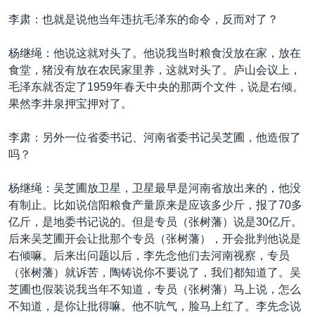
李肃：也就是说他当年违抗毛泽东的命令，反而对了？
杨继绳：他说这就对头了。他说我当时粮食没放在家，放在
食堂，猪没有放在农民家里养，这就对头了。庐山会议上，
毛泽东就否定了1959年春天中央的那两个文件，说是右倾。
果然李井泉押宝押对了。
李肃：另外一位省委书记、河南省委书记吴芝圃，他造假了
吗？
杨继绳：吴芝圃放卫星，卫星最早是河南省放出来的，他没
有制止。比如说信阳粮食产量原来是应该多少斤，报了70多
亿斤，是地委书记说的。但是专员（张树藩）说是30亿斤。
后来吴芝圃开会让批那个专员（张树藩），开会批判他说是
右倾嘛。后来出问题以后，李先念他们去河南视察，专员
（张树藩）就诉苦，陶铸说你不要说了，我们都知道了。吴
芝圃也假装说我当年不知道，专员（张树藩）马上说，怎么
不知道，是你让批得嘛。他不吭气，脸马上红了。李先念说