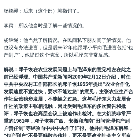
杨继绳：后来（这个部）就撤销了。
李肃：所以他当时是了解一些情况的。
杨继绳：他当然了解情况。在民间私下朋友间了解情况。他
也没有办法进言，但是后来62年他跟邓小平向毛进言包括“包
产到户”，他提过这个情况，所以毛泽东非常反感。
解说：邓子恢在农业发展问题上与毛泽东的意见相左在此之
前已经浮现。中国共产党新闻网2009年2月12日介绍，时任
中共中央农村工作部部长的邓子恢1955年提出“农业合作化
发展速度不宜过快，要求不能过急”的意见，主张农业生产合
作社应该稳步发展，不能操之过急。这与毛泽东大力发展合
作社的政策主张相抵触，因此受到毛泽东的多次警告和批
评，邓子恢也在高层会议上被迫作出检讨。在大饥荒非常严
重的1961年，邓子恢将广西、安徽和湖南“田间管理包产到
户责任制”等经验向中共中央作了汇报。他并向毛泽东解释，
“包产到户”不是要解散合作社，更不是要改变社会主义所有