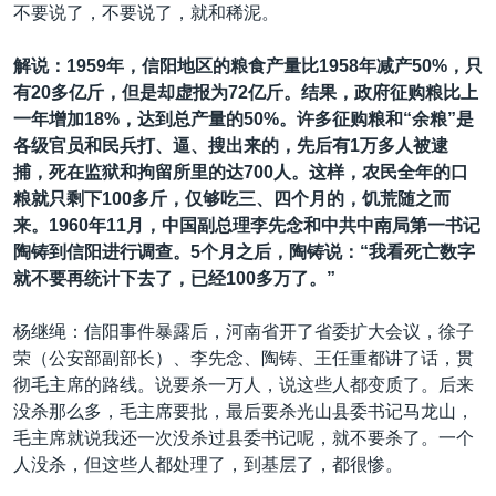
不要说了，不要说了，就和稀泥。
解说：1959年，信阳地区的粮食产量比1958年减产50%，只
有20多亿斤，但是却虚报为72亿斤。结果，政府征购粮比上
一年增加18%，达到总产量的50%。许多征购粮和“余粮”是
各级官员和民兵打、逼、搜出来的，先后有1万多人被逮
捕，死在监狱和拘留所里的达700人。这样，农民全年的口
粮就只剩下100多斤，仅够吃三、四个月的，饥荒随之而
来。1960年11月，中国副总理李先念和中共中南局第一书记
陶铸到信阳进行调查。5个月之后，陶铸说：“我看死亡数字
就不要再统计下去了，已经100多万了。”
杨继绳：信阳事件暴露后，河南省开了省委扩大会议，徐子
荣（公安部副部长）、李先念、陶铸、王任重都讲了话，贯
彻毛主席的路线。说要杀一万人，说这些人都变质了。后来
没杀那么多，毛主席要批，最后要杀光山县委书记马龙山，
毛主席就说我还一次没杀过县委书记呢，就不要杀了。一个
人没杀，但这些人都处理了，到基层了，都很惨。