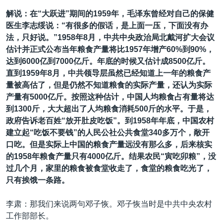
解说：在“大跃进”期间的1959年，毛泽东曾经对自己的保健
医生李志绥说：“有很多的假话，是上面一压，下面没有办
法，只好说。”1958年8月，中共中央政治局北戴河扩大会议
估计并正式公布当年粮食产量将比1957年增产60%到90%，
达到6000亿到7000亿斤。年底的时候又估计成8500亿斤。
直到1959年8月，中共领导层虽然已经知道上一年的粮食产
量被高估了，但是仍然不知道粮食的实际产量，还认为实际
产量有5000亿斤。按照这种估计，中国人均粮食占有量将达
到1300斤，大大超出了人均粮食消耗500斤的水平。于是，
政府告诉老百姓“放开肚皮吃饭”。到1958年年底，中国农村
建立起“吃饭不要钱”的人民公社公共食堂340多万个，敞开
口吃。但是实际上中国的粮食产量远没有那么多，后来核实
的1958年粮食产量只有4000亿斤。结果农民“寅吃卯粮”，没
过几个月，家里的粮食被食堂收走了，食堂的粮食吃光了，
只有挨饿一条路。
李肃：那我们来说两句邓子恢。邓子恢当时是中共中央农村
工作部部长。