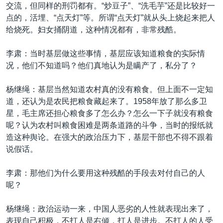
交流，但同样的刑罚都有。“炒豆子”、“洗毛芋”还是比较好一
点的，活埋、“点天灯”等。所谓“点天灯”就从头上烧起来把人
给烧死。妇女捅阴道，这种情况都有，非常残酷。
李肃：当时基层做这些事情，基层应该知道粮食的实际情
况，他们不知道吗？他们真地认为是瞒产了，私分了？
杨继绳：基层当然知道农村真的没有粮食。但上面不一定知
道，还认为是农民把粮食藏起来了。1958年放了那么多卫
星，毛主席还担心粮食多了怎么办？怎么一下子就没有粮食
呢？认为农村叫粮食困难是两条道路的斗争，当时的报纸就
造这种舆论。在强大的政治压力下，基层干部也不得不跟着
说假话。
李肃：那他们为什么要用这种残酷的手段去对付自己的人
呢？
杨继绳：政治运动一来，中国人恶劣的人性就表现出来了，
表现自己积极，不打人是右倾，打人是进步。不打人的人受