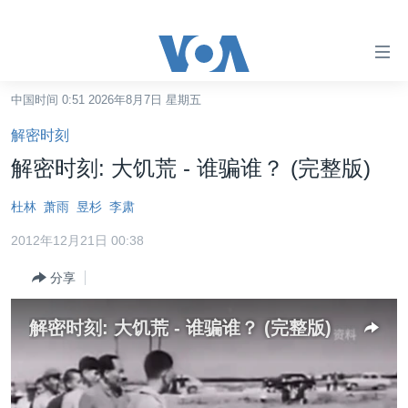
无
障
碍
中国时间 0:51 2026年8月7日 星期五
主页
链
解密时刻
接
美国
解密时刻: 大饥荒 - 谁骗谁？ (完整版)
跳
中国
转
杜林
萧雨
昱杉
李肃
台湾
到
2012年12月21日 00:38
内
港澳
容
分享
国际
跳
转
分类新闻
最新国际新闻
解密时刻: 大饥荒 - 谁骗谁？ (完整版)
到
美中关系
印太
经济·金融·贸易
导
航
热点专题
中东
人权·法律·宗教
跳