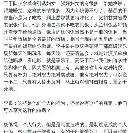
至于队长拿着饼引诱妇女、强奸妇女的有很多，给她块饼，
跟她睡觉。这样的事情很多，因为都饿得不行了。基层的干
部当然是为了吃饱，到上层那就更特殊化了。比如甘肃省委
书记张仲良，他到外地去考察不吃农民饭，从兰州饭店每顿
开着专车给他送饭。饭店的送的饭当然不是一般的饭啊。当
时兰州饭店是全省最好的饭店，相当于现在的五星级，相当
于最好的饭店给你做饭。李井泉在重庆潘家坪干部高级娱乐
场所每天吃喝玩乐，每天晚上还要听堂会，就是让演员单独
给他唱戏，看电影，就是享乐了。高级干部中我们知道李井
泉和张仲良，因为看的档案上有。其他各省都有这种情况。
只要有权力，绝对权力绝对腐败嘛。他有绝对权力，可以说
一不二，只要有人提出反对，马上就对他打击报复，置之于
死地。
李肃：这些是他们个人的行为，还是说有这样的规定，他们
可以享受这样的待遇？
杨继绳：个人行为。但是是制度造成的，是制度造成的个人
行为。极少数好干部也有，有的干部就饿死了。所以当时饿