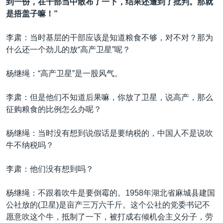
到一份，在干部当中散布了一下，结果还遭到了批判。那就
是捂盖子嘛！”
李肃：当时基层的干部应该是知道粮食不够，对不对？那为
什么还一个劲儿的放“高产卫星”呢？
杨继绳：“高产卫星”是一股风气。
李肃：但是他们不知道后果嘛，你放了卫星，说高产，那么
征购粮食的比例怎么办呢？
杨继绳：当时没有想到说假话是要纳税的，中国人不是说吹
牛不纳税吗？
李肃：他们没有想到吗？
杨继绳：不跟着吹牛是要倒霉的。1958年湖北省麻城县建国
公社放的(卫星)是亩产三万六千斤。这个公社的党委书记不
愿意吹这个牛，抵制了一下，被打成右倾机会主义分子，劳