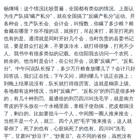
杨继绳：这个情况比较普遍，全国都有类似的情况。上面认
为生产队搞“瞒产私分”，就在全国搞了“反瞒产私分”运动。开
各种会，生产队长会、会计会，叫报数，你瞒了多少粮？粮
食藏在哪里？你不报的话，就挨打，吊起来打，甚至打死的
也有的是。通渭就是同时开好几个会，当时负责的县委书记
说，要是群众打起来，不要泼冷水，就打得很惨，打死不少
人。我书中有很多类似的记载。在信阳我去访问一个农民，
姓余的。他当时是会计，在公社开会，说要“反瞒产”、“反私
分”。中午问说队长报了，多少万斤粮食放哪儿了？会计只好
回答说，我们正在找；下午又问，调到哪儿？说正在路上；
到晚上结果说没有，队长就打得很厉害。这就是糊弄上级。
各地都有这种情况，当时“反瞒产”、“反私分”的刑罚是很多种
的，有几十种刑罚。最通俗的刑罚四川叫洗毛芋，就是南方
带皮的芋头放在一个水桶里面，拿棍子使劲揣，把皮都揣没
了，剩白的。比如要批斗一个人，中间围一圈人推来推去，
当然不是一个人，就三、四个人把“毛芋”推来推去，这人就
晕倒了，死了的也有，心脏病死了的也有。四川叫“洗毛
芋”，甘肃叫“炒豆子”，“炒黄豆”。在不同的省份，虽然没有