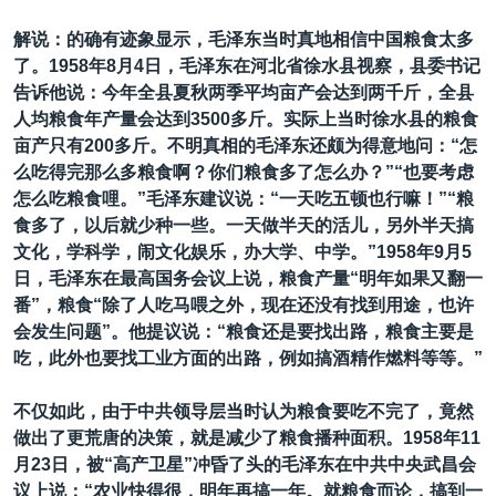
解说：的确有迹象显示，毛泽东当时真地相信中国粮食太多
了。1958年8月4日，毛泽东在河北省徐水县视察，县委书记
告诉他说：今年全县夏秋两季平均亩产会达到两千斤，全县
人均粮食年产量会达到3500多斤。实际上当时徐水县的粮食
亩产只有200多斤。不明真相的毛泽东还颇为得意地问：“怎
么吃得完那么多粮食啊？你们粮食多了怎么办？”“也要考虑
怎么吃粮食哩。”毛泽东建议说：“一天吃五顿也行嘛！”“粮
食多了，以后就少种一些。一天做半天的活儿，另外半天搞
文化，学科学，闹文化娱乐，办大学、中学。”1958年9月5
日，毛泽东在最高国务会议上说，粮食产量“明年如果又翻一
番”，粮食“除了人吃马喂之外，现在还没有找到用途，也许
会发生问题”。他提议说：“粮食还是要找出路，粮食主要是
吃，此外也要找工业方面的出路，例如搞酒精作燃料等等。”
不仅如此，由于中共领导层当时认为粮食要吃不完了，竟然
做出了更荒唐的决策，就是减少了粮食播种面积。1958年11
月23日，被“高产卫星”冲昏了头的毛泽东在中共中央武昌会
议上说：“农业快得很，明年再搞一年。就粮食而论，搞到一