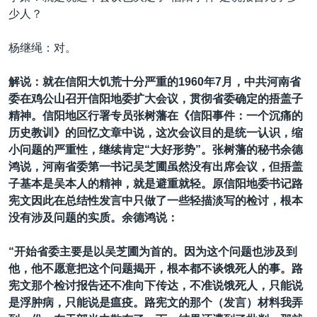
少人？
杨继绳：对。
解说：就在信阳大饥荒十分严重的1960年7月，中共河南省
委在鸡公山召开信阳地委扩大会议，贯彻省委确定的捂盖子
精神。信阳地区行署专员张树藩在《信阳事件：一个沉痛的
历史教训》的回忆文章中说，这次会议目的是统一认识，缩
小问题的严重性，继续肯定“大好形势”。张树藩的秘书余德
鸿说，河南省委第一书记吴芝圃虽然没有出席会议，但捂盖
子基本是吴本人的精神，就是避重就轻。原信阳地委书记路
宪文因此在总结性发言中只做了一些轻描淡写的检讨，根本
没有涉及问题的实质。余德鸿说：
“开始省委主要是以吴芝圃为首的。因为这个问题也涉及到
他，他不愿意把这个问题揭开，根本都不谈饿死人的事。路
宪文那个检讨报告还不准向下传达，不准说饿死人，只能说
是浮肿病，只能说是瘟疫。路宪文的那个（发言）材料我弄