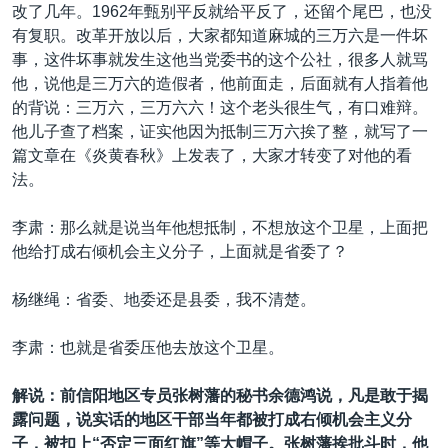
改了几年。1962年甄别平反就给平反了，还留个尾巴，也没
有复职。改革开放以后，大家都知道麻城的三万六是一件坏
事，这件坏事就发生这他当党委书的这个公社，很多人就骂
他，说他是三万六的造假者，他前面走，后面就有人指着他
的背说：三万六，三万六六！这个老头很生气，有口难辩。
他儿子查了档案，证实他因为抵制三万六挨了整，就写了一
篇文章在《炎黄春秋》上发表了，大家才转变了对他的看
法。
李肃：那么就是说当年他想抵制，不想放这个卫星，上面把
他给打成右倾机会主义分子，上面就是省委了？
杨继绳：省委、地委还是县委，我不清楚。
李肃：也就是省委压他去放这个卫星。
解说：前信阳地区专员张树藩的秘书余德鸿说，凡是敢于揭
露问题，说实话的地区干部当年都被打成右倾机会主义分
子，被扣上“否定三面红旗”等大帽子。张树藩挨批斗时，他