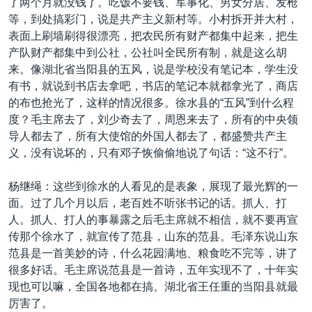
了两个月就没钱了。吃饭不要钱、军事化、男女分居、发枪
等，到处搞彩门，说是共产主义新村等。小村拆开并大村，
表面上刷墙刷得很漂亮，把农民所有财产都集中起来，把生
产队财产都集中到公社，公社叫全民所有制，就是这么胡
来。像湖北省当阳县的五风，说是学校没有笔记本，学生没
有书，就说到书店去拿吧，书店的笔记本就都拿光了，商店
的布也抢光了，这样的情况很多。徐水县的“五风”到什么程
度？毛主席去了，刘少奇去了，周恩来去了，所有的中央领
导人都去了，所有大使馆的外国人都去了，都盛赞共产主
义，没有说坏的，只有邓子恢偷偷地说了句话：“这不行”。
杨继绳：这些到徐水的人看见的是表象，展现了最光辉的一
面。过了几个月以后，老百姓不听张书记的话。抓人、打
人。抓人、打人的事暴露之后毛主席就不相信，就不要再宣
传那个徐水了，就宣传了范县，山东的范县。毛泽东说山东
范县是一首美妙的诗，什么花园满地、粮食吃不完等，讲了
很多好话。毛主席说范县是一首诗，五年实现不了，十年实
现也可以嘛，全国各地都在搞。湖北省王任重的当阳县就最
厉害了。