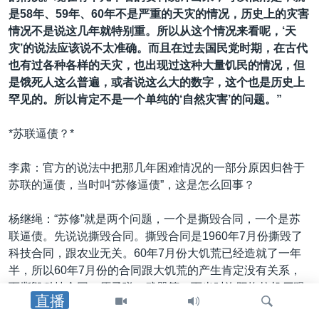
是58年、59年、60年不是严重的天灾的情况，历史上的灾害
情况不是说这几年就特别重。所以从这个情况来看呢，‘天
灾’的说法应该说不太准确。而且在过去国民党时期，在古代
也有过各种各样的天灾，也出现过这种大量饥民的情况，但
是饿死人这么普遍，或者说这么大的数字，这个也是历史上
罕见的。所以肯定不是一个单纯的‘自然灾害’的问题。”
*苏联逼债？*
李肃：官方的说法中把那几年困难情况的一部分原因归咎于
苏联的逼债，当时叫“苏修逼债”，这是怎么回事？
杨继绳：“苏修”就是两个问题，一个是撕毁合同，一个是苏
联逼债。先说说撕毁合同。撕毁合同是1960年7月份撕毁了
科技合同，跟农业无关。60年7月份大饥荒已经造就了一年
半，所以60年7月份的合同跟大饥荒的产生肯定没有关系，
而撕毁科技合同、原子弹、武器等。而当时洛阳拖拉机厂跟
直播
农业有关系，而这家厂正好是1959年建成的。也就是说，苏