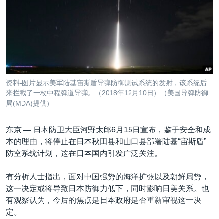
VOA视频
欧洲
科教·文娱·体健
白宫要闻
转
到
VOA今日焦点
非洲
军事
国会报道
检
中文广播
美洲
劳工
美中关系
索
全球议题
环境
美国建国250周年
关注我们
埃博拉疫情
资料-图片显示美军陆基宙斯盾导弹防御测试系统的发射，该系统后
美国之音专访
来拦截了一枚中程弹道导弹。（2018年12月10日）（美国导弹防御
局(MDA)提供）
重要讲话与声明
台海两岸关系
东京 —
日本防卫大臣河野太郎6月15日宣布，鉴于安全和成
其他语言网站
本的理由，将停止在日本秋田县和山口县部署陆基“宙斯盾”
南中国海争端
防空系统计划，这在日本国内引发广泛关注。
关注西藏
有分析人士指出，面对中国强势的海洋扩张以及朝鲜局势，
关注新疆
这一决定或将导致日本防御力低下，同时影响日美关系。也
GEN Z 看美国
有观察认为，今后的焦点是日本政府是否重新审视这一决
定。