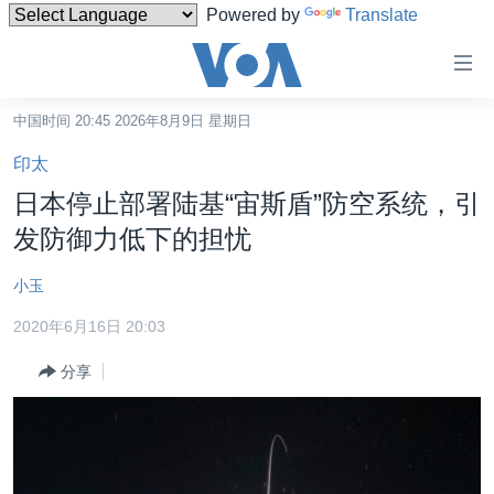
Powered by
Translate
无
障
碍
中国时间 20:45 2026年8月9日 星期日
主页
链
印太
接
美国
日本停止部署陆基“宙斯盾”防空系统，引
跳
中国
发防御力低下的担忧
转
台湾
到
小玉
内
港澳
容
2020年6月16日 20:03
国际
跳
分享
转
分类新闻
最新国际新闻
到
美中关系
印太
经济·金融·贸易
导
航
热点专题
中东
人权·法律·宗教
跳