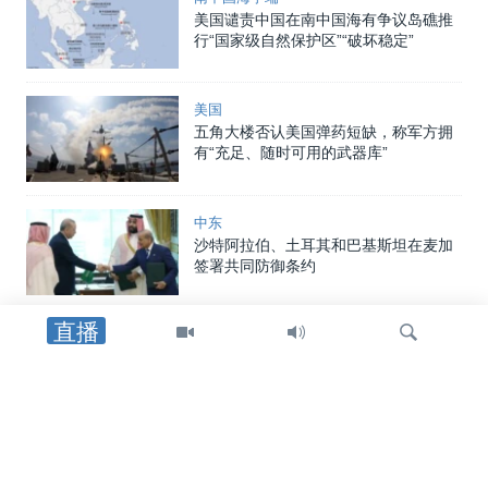
美国谴责中国在南中国海有争议岛礁推
行“国家级自然保护区”“破坏稳定”
美国
五角大楼否认美国弹药短缺，称军方拥
有“充足、随时可用的武器库”
中东
沙特阿拉伯、土耳其和巴基斯坦在麦加
签署共同防御条约
直播
美洲
美国制裁帮助哈瓦那采购中俄武器装备
者，包括古巴驻中国武官
检
中东
索
特朗普总统：重开霍尔木兹海峡的协议