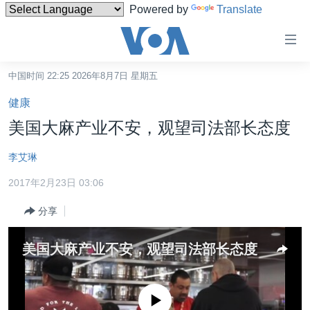
Powered by
Translate
无
障
碍
中国时间 22:25 2026年8月7日 星期五
主页
链
健康
接
美国
美国大麻产业不安，观望司法部长态度
跳
中国
转
李艾琳
台湾
到
2017年2月23日 03:06
内
港澳
容
分享
国际
跳
转
分类新闻
最新国际新闻
美国大麻产业不安，观望司法部长态度
到
美中关系
印太
经济·金融·贸易
导
航
热点专题
中东
人权·法律·宗教
没有媒体可用资源
跳