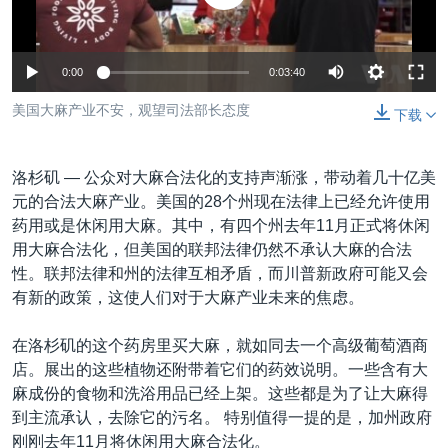
VOA视频
欧洲
科教·文娱·体健
白宫要闻
转
到
VOA今日焦点
非洲
军事
国会报道
检
0:00
0:03:40
中文广播
美洲
劳工
美中关系
索
美国大麻产业不安，观望司法部长态度
全球议题
环境
美国建国250周年
下载
关注我们
埃博拉疫情
洛杉矶 —
公众对大麻合法化的支持声渐涨，带动着几十亿美
美国之音专访
元的合法大麻产业。美国的28个州现在法律上已经允许使用
重要讲话与声明
药用或是休闲用大麻。其中，有四个州去年11月正式将休闲
用大麻合法化，但美国的联邦法律仍然不承认大麻的合法
台海两岸关系
其他语言网站
性。联邦法律和州的法律互相矛盾，而川普新政府可能又会
南中国海争端
有新的政策，这使人们对于大麻产业未来的焦虑。
关注西藏
在洛杉矶的这个药房里买大麻，就如同去一个高级葡萄酒商
关注新疆
店。展出的这些植物还附带着它们的药效说明。一些含有大
麻成份的食物和洗浴用品已经上架。这些都是为了让大麻得
GEN Z 看美国
到主流承认，去除它的污名。 特别值得一提的是，加州政府
刚刚去年11月将休闲用大麻合法化。