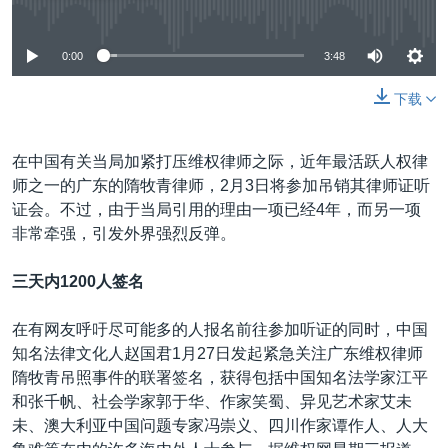
没有媒体可用资源
0:00
3:48
下载
在中国有关当局加紧打压维权律师之际，近年最活跃人权律
师之一的广东的隋牧青律师，2月3日将参加吊销其律师证听
证会。不过，由于当局引用的理由一项已经4年，而另一项
非常牵强，引发外界强烈反弹。
三天内
1200人签名
在有网友呼吁尽可能多的人报名前往参加听证的同时，中国
知名法律文化人赵国君1月27日发起紧急关注广东维权律师
隋牧青吊照事件的联署签名，获得包括中国知名法学家江平
和张千帆、社会学家郭于华、作家笑蜀、异见艺术家艾未
未、澳大利亚中国问题专家冯崇义、四川作家谭作人、人大