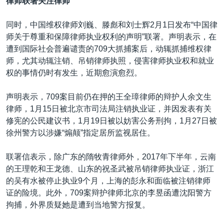
律师联署关注律师
同时，中国维权律师刘巍、滕彪和刘士辉2月1日发布“中国律
师关于尊重和保障律师执业权利的声明”联署。声明表示，在
遭到国际社会普遍谴责的709大抓捕案后，动辄抓捕维权律
师，尤其动辄注销、吊销律师执照，侵害律师执业权和就业
权的事情仍时有发生，近期愈演愈烈。
声明表示，709案目前仍在押的王全璋律师的辩护人余文生
律师，1月15日被北京市司法局注销执业证，并因发表有关
修宪的公民建议书，1月19日被以妨害公务刑拘，1月27日被
徐州警方以涉嫌“煽颠”指定居所监视居住。
联署信表示，除广东的隋牧青律师外，2017年下半年，云南
的王理乾和王龙德、山东的祝圣武被吊销律师执业证，浙江
的吴有水被停止执业9个月，上海的彭永和面临被注销律师
证的险境。此外，709案辩护律师北京的李昱函遭沈阳警方
拘捕，外界质疑她是遭到当地警方报复。