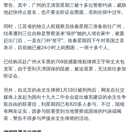
警告。其中，广州的王清营星期三被十多位警察约谈，威胁
他赶快停止签名，也不要去听证会围观，否则在狱中过年。
同时，江苏省的独立人权观察员徐秦星期三准备前往广州，
结果遭到三位自称是警察派来“保护”她的人堵在家中，被轰
赶出门后，一直在门外“坐守”。徐秦星期四下午对美国之音
表示，目前她已被24小时上岗围困，一班十多个人。
已经购买赴广州火车票的709抓捕案维权律师王宇和丈夫包
龙军，由于受到天津国保的阻挠，被迫退票，无法前往参加
听证会。
另外，自北京的余文生律师1月19日被刑拘后，网友在社交
媒体上发起为因向十九大二中全会提出修宪建议的余文生争
取自由的联署信，到星期四已有820多人参与。不过，陆续
有网友证实，因参与联署受到当地警察或国保的约谈或喝
茶，警告不得参与声援余文生律师的活动。