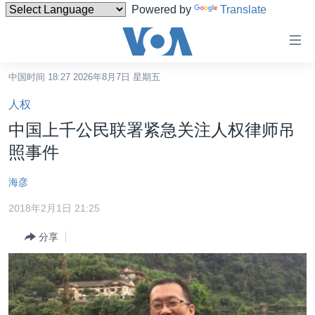
Powered by
Translate
无
障
碍
中国时间 18:27 2026年8月7日 星期五
主页
链
人权
接
美国
中国上千公民联署紧急关注人权律师吊
跳
中国
照事件
转
台湾
到
海彦
内
港澳
容
2018年2月1日 21:25
国际
跳
分享
转
分类新闻
最新国际新闻
到
美中关系
印太
经济·金融·贸易
导
航
热点专题
中东
人权·法律·宗教
跳