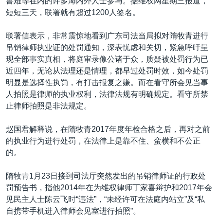
鲁难等在内的许多海内外人士参与。据维权网星期三报道，
短短三天，联署就有超过1200人签名。
联署信表示，非常震惊地看到广东司法当局拟对隋牧青进行
吊销律师执业证的处罚通知，深表忧虑和关切，紧急呼吁呈
现全部事实真相，将庭审录像公诸于众，质疑被处罚行为已
近四年，无论从法理还是情理，都早过处罚时效，如今处罚
明显是选择性执罚，有打击报复之嫌。而在看守所会见当事
人拍照是律师的执业权利，法律法规有明确规定。看守所禁
止律师拍照是非法规定。
赵国君解释说，在隋牧青2017年度年检合格之后，再对之前
的执业行为进行处罚，在法律上是靠不住、蛮横和不公正
的。
隋牧青1月23日接到司法厅突然发出的吊销律师证的行政处
罚预告书，指他2014年在为维权律师丁家喜辩护和2017年会
见民主人士陈云飞时“违法”，“未经许可在法庭内站立”及“私
自携带手机进入律师会见室进行拍照”。