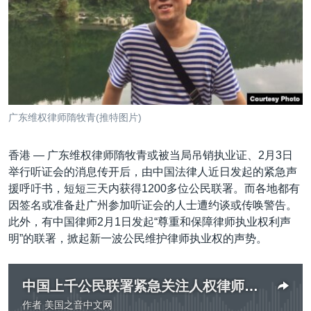
VOA视频
欧洲
科教·文娱·体健
白宫要闻
转
到
VOA今日焦点
非洲
军事
国会报道
检
中文广播
美洲
劳工
美中关系
索
全球议题
环境
美国建国250周年
关注我们
埃博拉疫情
广东维权律师隋牧青(推特图片)
美国之音专访
香港 —
广东维权律师隋牧青或被当局吊销执业证、2月3日
重要讲话与声明
举行听证会的消息传开后，由中国法律人近日发起的紧急声
台海两岸关系
其他语言网站
援呼吁书，短短三天内获得1200多位公民联署。而各地都有
因签名或准备赴广州参加听证会的人士遭约谈或传唤警告。
南中国海争端
此外，有中国律师2月1日发起“尊重和保障律师执业权利声
关注西藏
明”的联署，掀起新一波公民维护律师执业权的声势。
关注新疆
GEN Z 看美国
中国上千公民联署紧急关注人权律师吊照事件
作者
美国之音中文网