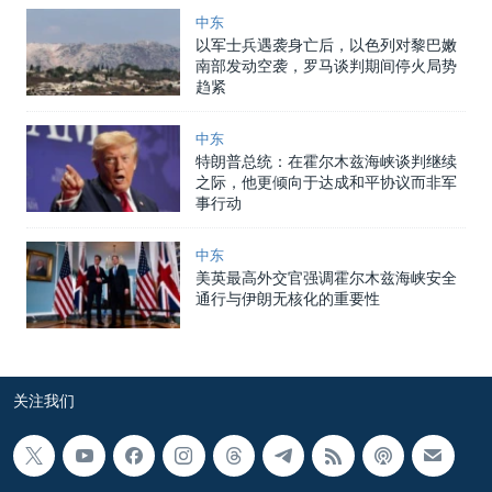
中东
以军士兵遇袭身亡后，以色列对黎巴嫩
南部发动空袭，罗马谈判期间停火局势
趋紧
中东
特朗普总统：在霍尔木兹海峡谈判继续
之际，他更倾向于达成和平协议而非军
事行动
中东
美英最高外交官强调霍尔木兹海峡安全
通行与伊朗无核化的重要性
关注我们