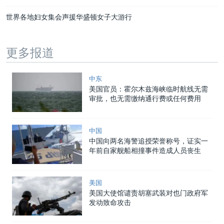
世界各地妇女集会声援华盛顿女子大游行
更多报道
中东
美国官员：霍尔木兹海峡临时航线无需
审批，也无需缴纳通行费或任何费用
中国
中国向两名海警追授荣誉称号，证实一
年前自家舰船相撞事件造成人员丧生
美国
美国大使馆谴责胡塞武装对也门政府军
发动致命攻击