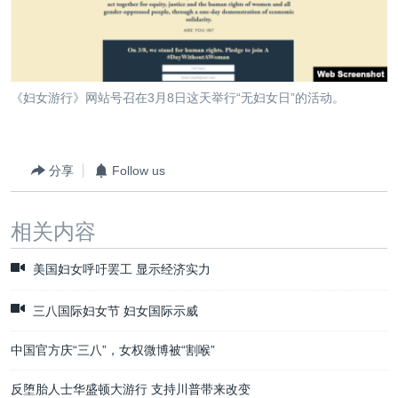
《妇女游行》网站号召在3月8日这天举行“无妇女日”的活动。
分享
Follow us
相关内容
美国妇女呼吁罢工 显示经济实力
三八国际妇女节 妇女国际示威
中国官方庆“三八”，女权微博被“割喉”
反堕胎人士华盛顿大游行 支持川普带来改变