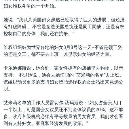
妇女维权斗争的一个开始。
她说：“我认为美国妇女虽然已经取得了巨大的进展，但还没
有打破障碍， 不管是竞选美国总统还是同工同酬，还是有权
控制自己的身体，我们还在抗争。”
维权组织鼓励世界各地的妇女3月8号这一天--不管是领工资
的还是义工，都不要去上班，以显示妇女的经济力量。
卡尔迪娜斯说，她会到一家女性拥有的店铺里去购物，以示
支持。 不过她说，她会去她任职的 “艾米莉的名单”去上班。
该组织动员更多的支持妇女堕胎选择权的女士站出来竞选公
职。
艾米莉名单的工作人员雷切尔·汤玛斯说：“妇女占全美人口
一半以上，可是国会女议员还不到全体议员的20%。这不够
多。政府各级机构必须有平等数量的男女官员，我们才会看
到有支持妇女、家庭和经济发展的政策。”