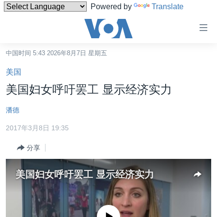
Powered by
Translate
无
障
碍
中国时间 5:43 2026年8月7日 星期五
主页
链
美国
接
美国
美国妇女呼吁罢工 显示经济实力
跳
中国
转
潘德
台湾
到
2017年3月8日 19:35
内
港澳
容
分享
国际
跳
转
分类新闻
最新国际新闻
美国妇女呼吁罢工 显示经济实力
到
美中关系
印太
经济·金融·贸易
导
航
热点专题
中东
人权·法律·宗教
跳