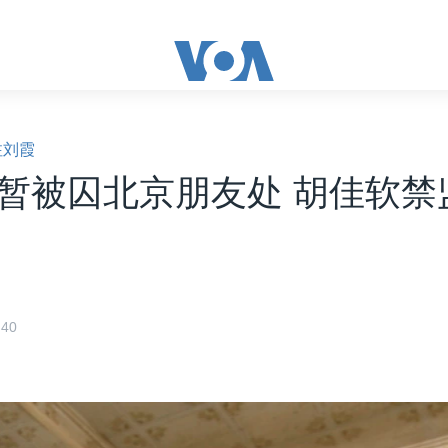
注刘霞
暂被囚北京朋友处 胡佳软禁
40