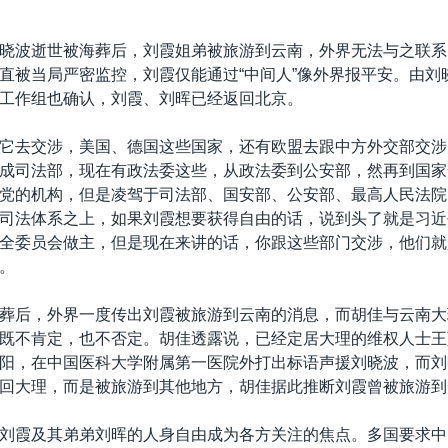
晓波逝世被海葬后，刘霞姐弟被旅游到云南，外界无法与之联系
直被当局严密监控，刘霞仅能通过“中间人”像外界报平安。由刘
工作组也确认，刘霞、刘晖已经返回北京。
它去交涉，美国、德国这些国家，还有欧盟去跟中方外交部交涉
成司法部，现在有政法委这些，从政法委到公安部，然再到国家
党的机构，但是凌驾于司法部、国安部、公安部、最高人民法院
司法体系之上，如果刘霞想要获得自由的话，说到头了就是习近
全委员会做主，但是现在来讲的话，你跟这些部门交涉，他们就
。
葬后，外界一度传出刘霞被旅游到云南的消息，而胡佳与云南大
既不肯定，也不否定。胡佳透露说，已经定居大理的维权人士王
阳，在中国医科大学附属第一医院外打出标语声援刘晓波，而刘
回大理，而是被旅游到其他地方，胡佳据此推断刘霞曾被旅游到
刘霞及其弟弟刘晖的人身自由成为各方关注的焦点。多国要求中