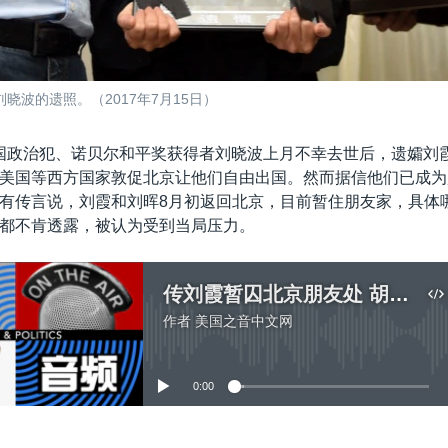
波的遗照。（2017年7月15日）
国政治犯、诺贝尔和平奖获得者刘晓波上月不幸去世后，遗孀刘
美国等西方国家敦促北京让他们自由出国。然而据信他们已成为
有传言说，刘霞和刘晖8月初返回北京，目前暂住朋友家，具体
都不肯透露，被认为受到当局压力。
传刘霞暂囚北京朋友处 胡佳软禁监控升级
作者
美国之音中文网
没有媒体可用资源
0:00
嵌入