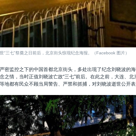
“三七”祭奠之日前后，北京街头惊现纪念海报。（Facebook 图片）
严密监控之下的中国首都北京街头，多处出现了纪念刘晓波的海
念之情，当时正值刘晓波亡故“三七”前后。在此之前，大连、北
等地都有民众不顾当局警告、严禁和抓捕，对刘晓波逝世公开表