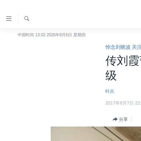
无
障
碍
检
中国时间 13:02 2026年8月6日 星期四
主页
索
链
悼念刘晓波 关
美国
接
传刘霞
中国
跳
转
台湾
级
到
港澳
内
叶兵
容
国际
跳
2017年8月7日 22:
分类新闻
最新国际新闻
转
到
美中关系
印太
经济·金融·贸易
分享
导
热点专题
中东
人权·法律·宗教
航
跳
VOA视频
欧洲
科教·文娱·体健
白宫要闻