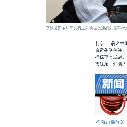
已故诺贝尔和平奖得主刘晓波的遗孀刘霞手持刘晓
北京 —
著名中
命运备受关注。
行踪至今成谜。
霞姐弟，知情人
弹出播放器