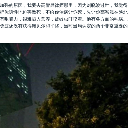
加强的原因，我要去高智晟律师那里，因为刘晓波过世，我觉得
把你隐性地迫害致死，不给你治病让你死，先让你高智晟在陕北
有咀嚼力，很难摄入营养，被蚊虫叮咬着。他有各方面的毛病....
晓波还没有获得诺贝尔和平奖，当时当局认定的两个非常重要的