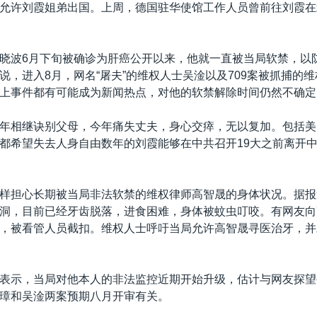
允许刘霞姐弟出国。上周，德国驻华使馆工作人员曾前往刘霞在
晓波6月下旬被确诊为肝癌公开以来，他就一直被当局软禁，以
说，进入8月，网名“屠夫”的维权人士吴淦以及709案被抓捕的
上事件都有可能成为新闻热点，对他的软禁解除时间仍然不确定
年相继诀别父母，今年痛失丈夫，身心交瘁，无以复加。包括美
都希望失去人身自由数年的刘霞能够在中共召开19大之前离开
样担心长期被当局非法软禁的维权律师高智晟的身体状况。据报
洞，目前已经牙齿脱落，进食困难，身体被蚊虫叮咬。有网友向
，被看管人员截扣。维权人士呼吁当局允许高智晟寻医治牙，并
表示，当局对他本人的非法监控近期开始升级，估计与网友探望
璋和吴淦两案预期八月开审有关。