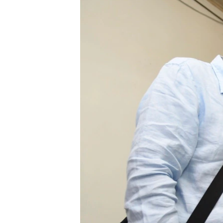
转
VOA今日焦点
非洲
军事
国会报道
到
检
中文广播
美洲
劳工
美中关系
索
全球议题
环境
美国建国250周年
埃博拉疫情
美国之音专访
重要讲话与声明
台海两岸关系
南中国海争端
关注西藏
关注新疆
GEN Z 看美国