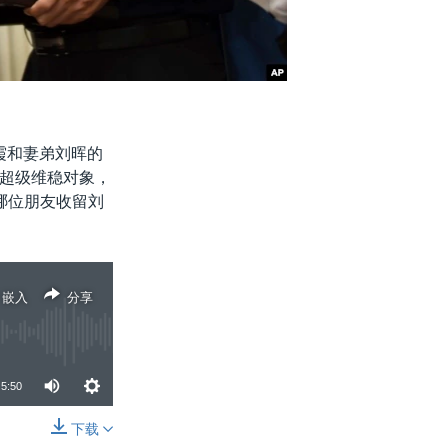
霞和妻弟刘晖的
超级维稳对象，
哪位朋友收留刘
嵌入
分享
5:50
下载
分享