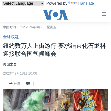
Powered by
Translate
无
障
碍
中国时间 15:52 2026年8月7日 星期五
主页
链
全球议题
接
美国
纽约数万人上街游行 要求结束化石燃料
跳
中国
迎接联合国气候峰会
转
台湾
到
美国之音
内
港澳
容
2023年9月18日 10:08
国际
跳
分享
转
分类新闻
最新国际新闻
到
美中关系
印太
经济·金融·贸易
导
航
热点专题
中东
人权·法律·宗教
跳