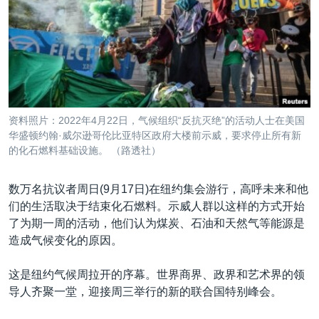
VOA视频
欧洲
科教·文娱·体健
白宫要闻
转
到
VOA今日焦点
非洲
军事
国会报道
检
中文广播
美洲
劳工
美中关系
索
全球议题
环境
美国建国250周年
关注我们
埃博拉疫情
资料照片：2022年4月22日，气候组织“反抗灭绝”的活动人士在美国
美国之音专访
华盛顿约翰·威尔逊哥伦比亚特区政府大楼前示威，要求停止所有新
的化石燃料基础设施。 （路透社）
重要讲话与声明
台海两岸关系
数万名抗议者周日(9月17日)在纽约集会游行，高呼未来和他
其他语言网站
们的生活取决于结束化石燃料。示威人群以这样的方式开始
南中国海争端
了为期一周的活动，他们认为煤炭、石油和天然气等能源是
关注西藏
造成气候变化的原因。
关注新疆
这是纽约气候周拉开的序幕。世界商界、政界和艺术界的领
GEN Z 看美国
导人齐聚一堂，迎接周三举行的新的联合国特别峰会。