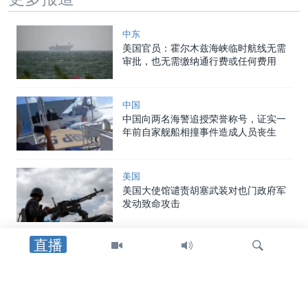
中东
美国官员：霍尔木兹海峡临时航线无需
审批，也无需缴纳通行费或任何费用
中国
中国向两名海警追授荣誉称号，证实一
年前自家舰船相撞事件造成人员丧生
美国
美国大使馆谴责胡塞武装对也门政府军
发动致命攻击
直播
中东
以军士兵遇袭身亡后，以色列对黎巴嫩
南部发动空袭，罗马谈判期间停火局势
趋紧