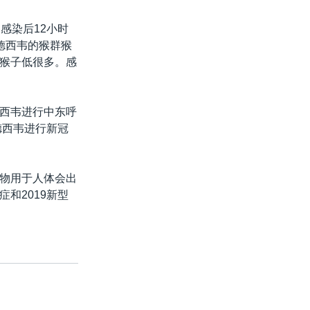
感染后12小时
德西韦的猴群猴
猴子低很多。感
西韦进行中东呼
德西韦进行新冠
物用于人体会出
和2019新型