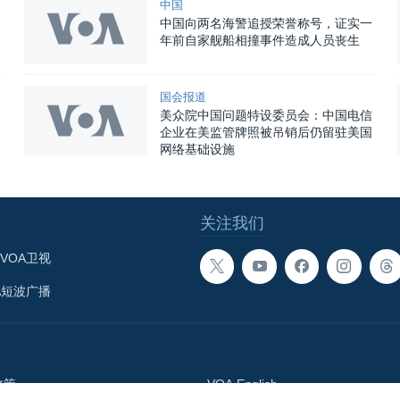
中国
中国向两名海警追授荣誉称号，证实一
年前自家舰船相撞事件造成人员丧生
国会报道
美众院中国问题特设委员会：中国电信
企业在美监管牌照被吊销后仍留驻美国
网络基础设施
关注我们
VOA卫视
A短波广播
政策
VOA English