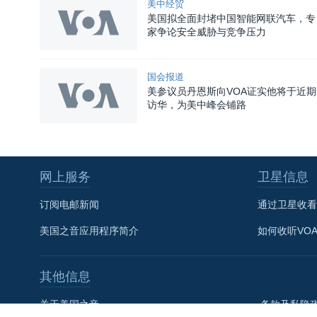
美中经贸
美国拟全面封堵中国智能网联汽车，专
家争论安全威胁与竞争压力
国会报道
美参议员丹恩斯向VOA证实他将于近期
访华，为美中峰会铺路
网上服务
卫星信息
关注我们
订阅电邮新闻
通过卫星收看
美国之音应用程序简介
如何收听VO
其他语言网站
其他信息
关于美国之音
条款及私隐