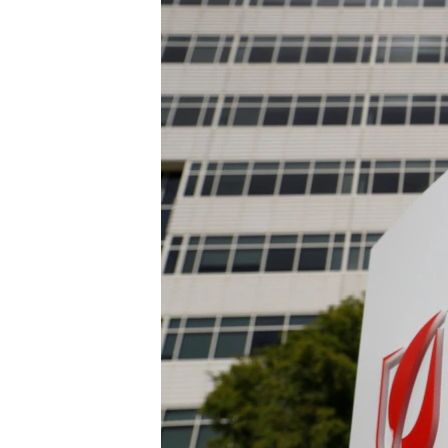
转
VOA今日焦点
非洲
军事
国会报道
到
检
中文广播
美洲
劳工
美中关系
索
全球议题
环境
美国建国250周年
埃博拉疫情
美国之音专访
重要讲话与声明
台海两岸关系
南中国海争端
关注西藏
关注新疆
GEN Z 看美国