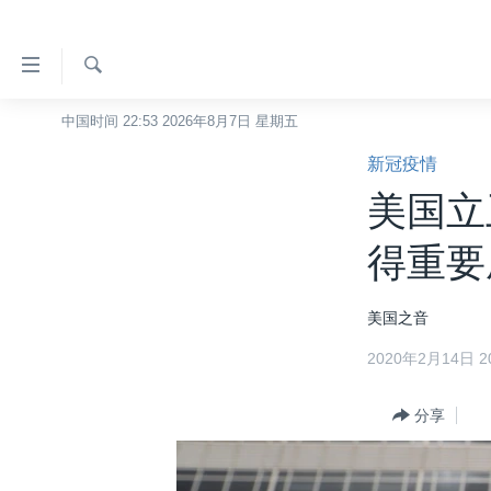
无
障
碍
检
中国时间 22:53 2026年8月7日 星期五
主页
索
链
新冠疫情
美国
接
美国立
中国
跳
转
台湾
得重要
到
港澳
内
美国之音
容
国际
跳
2020年2月14日 20
分类新闻
最新国际新闻
转
到
美中关系
印太
经济·金融·贸易
分享
导
热点专题
中东
人权·法律·宗教
航
跳
VOA视频
欧洲
科教·文娱·体健
白宫要闻