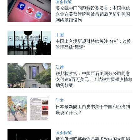
国会报道
美众院中国问题特设委员会：中国电信
企业在美监管牌照被吊销后仍留驻美国
网络基础设施
中国
中国出入境新规引持续关注 分析：边控
管理恐成“黑洞”
法律
联邦检察官：中国巨石美国分公司同意
支付逾5百万美元，了结被控冒领疫情救
助贷款案
印太
日本最新防卫白皮书关于中国和台湾到
底说了什么？
国会报道
俄亥俄州联邦参议员要求对中国太阳能