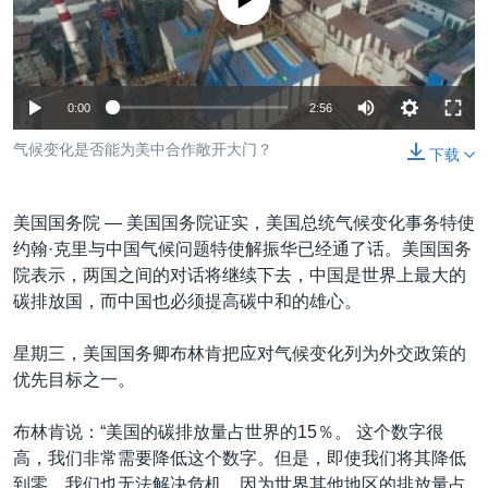
没有媒体可用资源
VOA视频
欧洲
科教·文娱·体健
白宫要闻
转
到
VOA今日焦点
非洲
军事
国会报道
检
中文广播
美洲
劳工
美中关系
索
0:00
2:56
全球议题
环境
美国建国250周年
关注我们
气候变化是否能为美中合作敞开大门？
下载
埃博拉疫情
美国之音专访
美国国务院 —
美国国务院证实，美国总统气候变化事务特使
重要讲话与声明
约翰·克里与中国气候问题特使解振华已经通了话。美国国务
院表示，两国之间的对话将继续下去，中国是世界上最大的
台海两岸关系
其他语言网站
碳排放国，而中国也必须提高碳中和的雄心。
南中国海争端
星期三，美国国务卿布林肯把应对气候变化列为外交政策的
关注西藏
优先目标之一。
关注新疆
布林肯说：“美国的碳排放量占世界的15％。 这个数字很
GEN Z 看美国
高，我们非常需要降低这个数字。但是，即使我们将其降低
到零，我们也无法解决危机，因为世界其他地区的排放量占