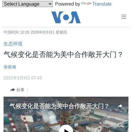
Powered by
Translate
无
障
碍
中国时间 10:26 2026年8月6日 星期四
主页
链
生态环境
接
美国
气候变化是否能为美中合作敞开大门？
跳
中国
转
张蓉湘
台湾
到
2021年3月5日 07:43
内
港澳
容
分享
国际
跳
转
分类新闻
最新国际新闻
气候变化是否能为美中合作敞开大门？
到
美中关系
印太
经济·金融·贸易
导
航
热点专题
中东
人权·法律·宗教
跳