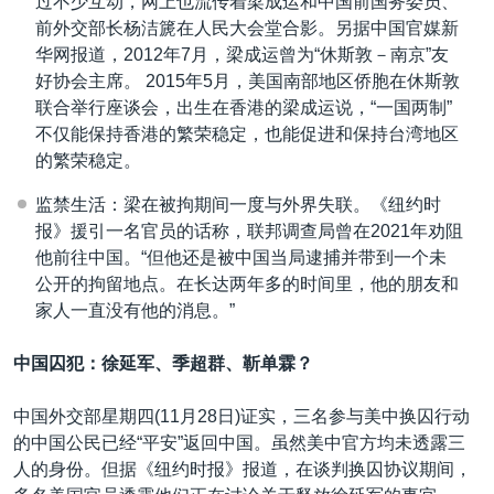
过不少互动，网上也流传着梁成运和中国前国务委员、
前外交部长杨洁篪在人民大会堂合影。另据中国官媒新
华网报道，2012年7月，梁成运曾为“休斯敦－南京”友
好协会主席。 2015年5月，美国南部地区侨胞在休斯敦
联合举行座谈会，出生在香港的梁成运说，“一国两制”
不仅能保持香港的繁荣稳定，也能促进和保持台湾地区
的繁荣稳定。
监禁生活：梁在被拘期间一度与外界失联。《纽约时
报》援引一名官员的话称，联邦调查局曾在2021年劝阻
他前往中国。“但他还是被中国当局逮捕并带到一个未
公开的拘留地点。在长达两年多的时间里，他的朋友和
家人一直没有他的消息。”
中国囚犯：徐延军、季超群、靳单霖？
中国外交部星期四(11月28日)证实，三名参与美中换囚行动
的中国公民已经“平安”返回中国。虽然美中官方均未透露三
人的身份。但据《纽约时报》报道，在谈判换囚协议期间，