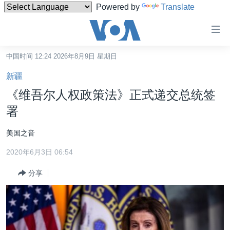
Powered by
Translate
无
障
碍
中国时间 12:24 2026年8月9日 星期日
主页
链
新疆
接
美国
《维吾尔人权政策法》正式递交总统签
跳
中国
署
转
台湾
到
美国之音
内
港澳
容
2020年6月3日 06:54
国际
跳
分享
转
分类新闻
最新国际新闻
到
美中关系
印太
经济·金融·贸易
导
航
热点专题
中东
人权·法律·宗教
跳