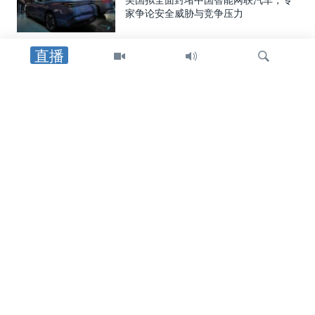
美国拟全面封堵中国智能网联汽车，专
家争论安全威胁与竞争压力
直播
中国
中国向两名海警追授荣誉称号，证实一
年前自家舰船相撞事件造成人员丧生
检
美中关系
索
在中国对美国宣布多项报复措施后，美
国国土安全部重申其制裁中国企业立场
国会报道
美参议员丹恩斯向VOA证实他将于近期
访华，为美中峰会铺路
关注我们