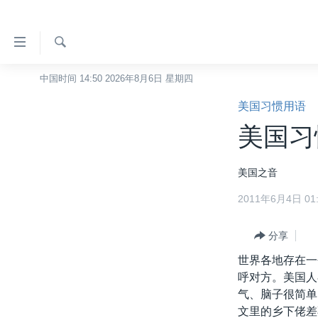
无
障
碍
检
中国时间 14:50 2026年8月6日 星期四
主页
索
链
美国习惯用语
美国
接
美国习
中国
跳
转
台湾
美国之音
到
港澳
内
2011年6月4日 01:
容
国际
跳
分类新闻
分享
最新国际新闻
转
到
世界各地存在一
美中关系
印太
经济·金融·贸易
导
呼对方。美国人
热点专题
中东
人权·法律·宗教
航
气、脑子很简单
跳
文里的乡下佬差
VOA视频
欧洲
科教·文娱·体健
白宫要闻