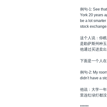
转
VOA今日焦点
非洲
军事
国会报道
到
例句-1: See that
检
York 20 years ag
中文广播
美洲
劳工
美中关系
索
be a lot smarter
全球议题
环境
美国建国250周年
stock exchange
埃博拉疫情
这个人说：你瞧
美国之音专访
是勘萨斯州种玉
他通过买进卖出
重要讲话与声明
台海两岸关系
下面是一个人在
南中国海争端
例句-2: My roomma
关注西藏
didn't have a st
关注新疆
他说：大学一年
GEN Z 看美国
里连红绿灯都没
******