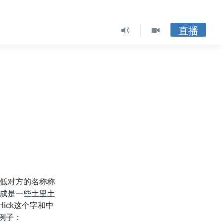
直播
低对方的名称称
成是一些土里土
ick这个字和中
例子：