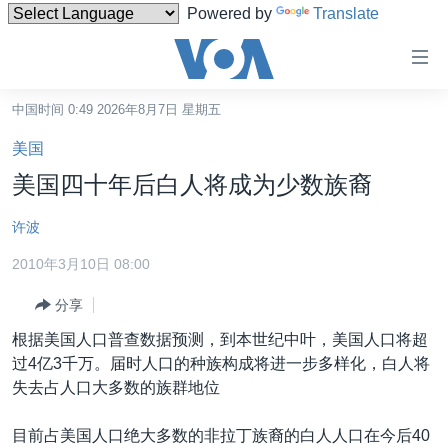
Powered by
Translate
无
障
碍
中国时间 0:49 2026年8月7日 星期五
主页
链
美国
接
美国
美国四十年后白人将成为少数族裔
跳
中国
转
许波
台湾
到
2010年3月10日 08:00
内
港澳
容
分享
国际
跳
根据美国人口普查数据预测，到本世纪中叶，美国人口将超
转
分类新闻
最新国际新闻
过4亿3千万。届时人口的种族构成将进一步多样化，白人将
到
美中关系
印太
经济·金融·贸易
失去占人口大多数的族群地位
导
航
热点专题
中东
人权·法律·宗教
目前占美国人口绝大多数的非拉丁族裔的白人人口在今后40
跳