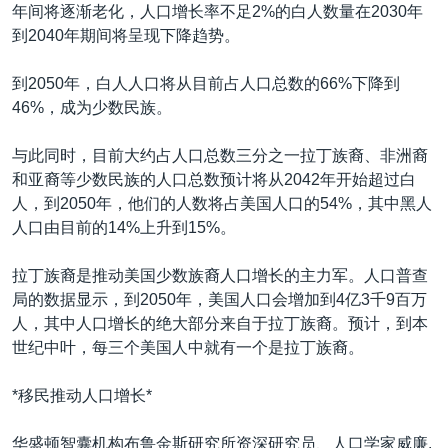
VOA视频
欧洲
科教·文娱·体健
白宫要闻
年间将逐渐老化，人口增长率不足2%的白人数量在2030年
转
到2040年期间将呈现下降趋势。
到
VOA今日焦点
非洲
军事
国会报道
检
中文广播
美洲
劳工
美中关系
到2050年，白人人口将从目前占人口总数的66%下降到
索
46%，成为少数民族。
全球议题
环境
美国建国250周年
关注我们
埃博拉疫情
与此同时，目前大约占人口总数三分之一拉丁族裔、非洲裔
和亚裔等少数民族的人口总数预计将从2042年开始超过白
美国之音专访
人，到2050年，他们的人数将占美国人口的54%，其中黑人
重要讲话与声明
人口由目前的14%上升到15%。
台海两岸关系
其他语言网站
拉丁族裔是推动美国少数族裔人口增长的主力军。人口普查
南中国海争端
局的数据显示，到2050年，美国人口会增加到4亿3千9百万
人，其中人口增长的绝大部分来自于拉丁族裔。预计，到本
关注西藏
世纪中叶，每三个美国人中就有一个是拉丁族裔。
关注新疆
*移民推动人口增长*
GEN Z 看美国
华盛顿智囊机构布鲁金斯研究所资深研究员、人口学家威廉.