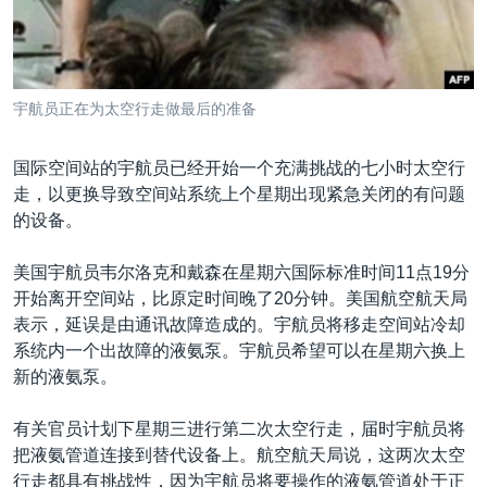
VOA视频
欧洲
科教·文娱·体健
白宫要闻
转
到
VOA今日焦点
非洲
军事
国会报道
检
中文广播
美洲
劳工
美中关系
索
宇航员正在为太空行走做最后的准备
全球议题
环境
美国建国250周年
关注我们
埃博拉疫情
国际空间站的宇航员已经开始一个充满挑战的七小时太空行
走，以更换导致空间站系统上个星期出现紧急关闭的有问题
美国之音专访
的设备。
重要讲话与声明
美国宇航员韦尔洛克和戴森在星期六国际标准时间11点19分
台海两岸关系
其他语言网站
开始离开空间站，比原定时间晚了20分钟。美国航空航天局
南中国海争端
表示，延误是由通讯故障造成的。宇航员将移走空间站冷却
系统内一个出故障的液氨泵。宇航员希望可以在星期六换上
关注西藏
新的液氨泵。
关注新疆
有关官员计划下星期三进行第二次太空行走，届时宇航员将
GEN Z 看美国
把液氨管道连接到替代设备上。航空航天局说，这两次太空
行走都具有挑战性，因为宇航员将要操作的液氨管道处于正