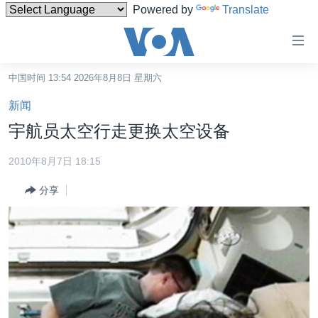
Powered by
Translate
无
障
碍
中国时间 13:54 2026年8月8日 星期六
主页
链
新闻
接
美国
宇航员太空行走更换太空设备
跳
中国
转
2010年8月7日 18:15
台湾
到
分享
内
港澳
容
国际
跳
转
分类新闻
最新国际新闻
到
美中关系
印太
经济·金融·贸易
导
航
热点专题
中东
人权·法律·宗教
跳