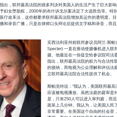
指出，联邦最高法院的很多判决对美国人的生活产生了巨大影响，
予妇女堕胎权，2000年的布什诉戈尔案决定了大选胜负等。特
医疗改革法，这些都要求联邦最高法院增加其运作的透明度。目
播和录音广播，只是在律师口头辩论后提供文字稿和录音，而且只
宾西法利亚州前联邦参议员阿兰·斯帕克特
Specter) 一直在推动使摄像机进入
摄。他最近在一份提交给参议院司法
指出，联邦最高法院的权力与合法性
的接纳，而电视为公众理解和评估法
立联邦最高法院合法性提供了机会。
斯帕克特说：“我认为，美国联邦最高
应该被电视播放。虽然法庭的庭审是
是，只有250人可以进入审判庭，而
面呆上几分钟。我认为，让美国人民
非常重要。在美国这个自由的社会里