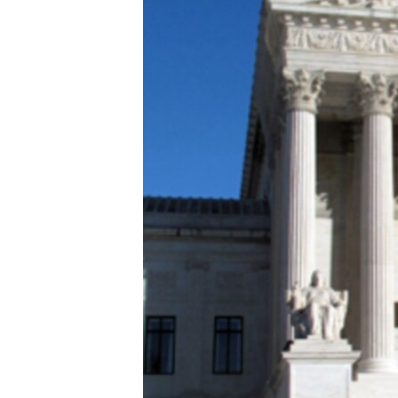
转
VOA今日焦点
非洲
军事
国会报道
到
检
中文广播
美洲
劳工
美中关系
索
全球议题
环境
美国建国250周年
埃博拉疫情
美国之音专访
重要讲话与声明
台海两岸关系
南中国海争端
关注西藏
关注新疆
GEN Z 看美国