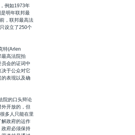
例如1973年
别是明年联邦最
前，联邦最高法
设立了250个
(Arlen
联邦最高法院拍
委员会的证词中
取决于公众对它
庭的表现以及确
法院的口头辩论
对外开放的，但
且很多人只能在里
了解政府的运作
，政府必须保持