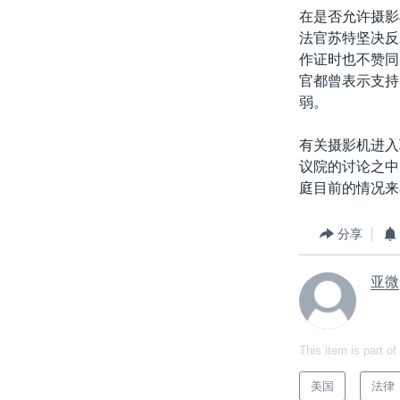
在是否允许摄影
法官苏特坚决反
作证时也不赞同
官都曾表示支持
弱。
有关摄影机进入
议院的讨论之中
庭目前的情况来
分享
亚微
This item is part of
美国
法律