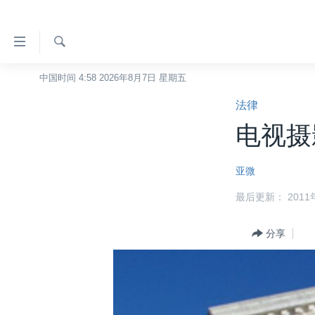
无
障
碍
检
中国时间 4:58 2026年8月7日 星期五
主页
索
链
法律
美国
接
电视摄
中国
跳
转
台湾
亚微
到
港澳
内
最后更新： 2011年
容
国际
跳
分类新闻
分享
最新国际新闻
转
到
美中关系
印太
经济·金融·贸易
导
热点专题
中东
人权·法律·宗教
航
跳
VOA视频
欧洲
科教·文娱·体健
白宫要闻