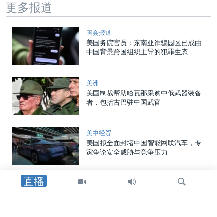
更多报道
国会报道
美国务院官员：东南亚诈骗园区已成由
中国背景跨国组织主导的犯罪生态
美洲
美国制裁帮助哈瓦那采购中俄武器装备
者，包括古巴驻中国武官
美中经贸
美国拟全面封堵中国智能网联汽车，专
家争论安全威胁与竞争压力
直播
中国
中国向两名海警追授荣誉称号，证实一
年前自家舰船相撞事件造成人员丧生