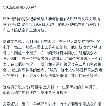
*现场观察揭示奥秘*
亚洲周刊的两位记者戴绪杰和何怡蓓在8月27日发表文章描
述了他们对深圳”8.19反日大游行”的现场观察,在相当程度上
印证了陈破空的上述分析。
这篇文章说，8月19日上午10点，有一些人聚集在市中心的
电子广场上。那些人看上去是有组织的。他们鼓动群众喊口
号，并围起一个圈子，在中间焚烧日本国旗，引起观众欢
呼。这时，有一个带头者向人群喊话：“每个方阵选出三个代
表，在自愿的情况下，我们和分局的领导会在二号们旁边集
合，接过自己神圣的使命。”然后，这个人告诉游行群众要遵
守的规则，不允许发生违反法律的事情，禁止打砸抢等等。
这名男子说的“分局领导”是人群中一位穿黑衣的中年男子。
他负责选定游行线路，安排各方阵秩序。
文章还说，警方一早就严阵以待，有十多辆警车停放在广场