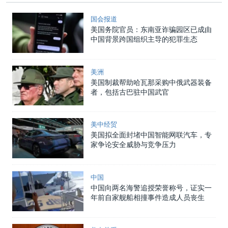
国会报道
美国务院官员：东南亚诈骗园区已成由
中国背景跨国组织主导的犯罪生态
美洲
美国制裁帮助哈瓦那采购中俄武器装备
者，包括古巴驻中国武官
美中经贸
美国拟全面封堵中国智能网联汽车，专
家争论安全威胁与竞争压力
中国
中国向两名海警追授荣誉称号，证实一
年前自家舰船相撞事件造成人员丧生