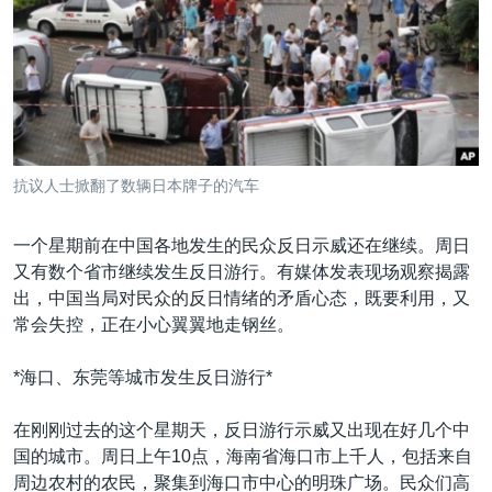
VOA视频
欧洲
科教·文娱·体健
白宫要闻
转
到
VOA今日焦点
非洲
军事
国会报道
检
中文广播
美洲
劳工
美中关系
索
全球议题
环境
美国建国250周年
关注我们
埃博拉疫情
抗议人士掀翻了数辆日本牌子的汽车
美国之音专访
一个星期前在中国各地发生的民众反日示威还在继续。周日
重要讲话与声明
又有数个省市继续发生反日游行。有媒体发表现场观察揭露
台海两岸关系
其他语言网站
出，中国当局对民众的反日情绪的矛盾心态，既要利用，又
常会失控，正在小心翼翼地走钢丝。
南中国海争端
关注西藏
*海口、东莞等城市发生反日游行*
关注新疆
在刚刚过去的这个星期天，反日游行示威又出现在好几个中
GEN Z 看美国
国的城市。周日上午10点，海南省海口市上千人，包括来自
周边农村的农民，聚集到海口市中心的明珠广场。民众们高