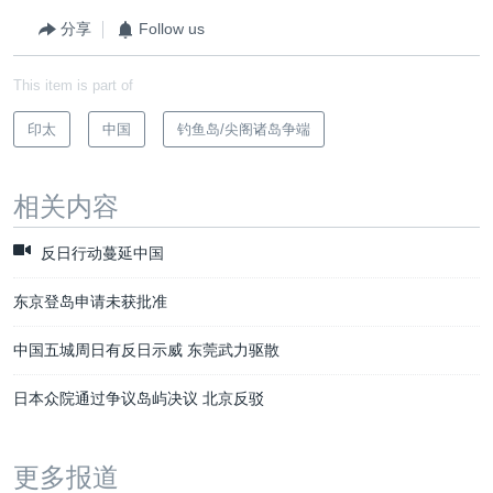
分享
Follow us
This item is part of
印太
中国
钓鱼岛/尖阁诸岛争端
相关内容
反日行动蔓延中国
东京登岛申请未获批准
中国五城周日有反日示威 东莞武力驱散
日本众院通过争议岛屿决议 北京反驳
更多报道