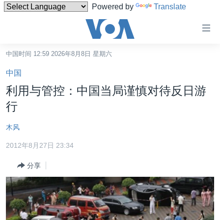
Powered by
Translate
无
障
碍
中国时间 12:59 2026年8月8日 星期六
主页
链
中国
接
美国
利用与管控：中国当局谨慎对待反日游
跳
中国
行
转
台湾
到
木风
内
港澳
容
2012年8月27日 23:34
国际
跳
分享
转
分类新闻
最新国际新闻
到
美中关系
印太
经济·金融·贸易
导
航
热点专题
中东
人权·法律·宗教
跳