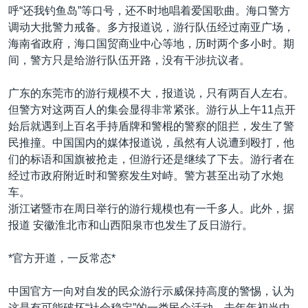
呼“还我钓鱼岛”等口号，还不时地唱着爱国歌曲。海口警方
调动大批警力戒备。多方报道说，游行队伍经过南亚广场，
海南省政府，海口国贸商业中心等地，历时两个多小时。期
间，警方只是给游行队伍开路，没有干涉抗议者。
广东的东莞市的游行规模不大，报道说，只有两百人左右。
但警方对这两百人的集会显得非常紧张。游行从上午11点开
始后就遇到上百名手持盾牌和警棍的警察的阻拦，发生了警
民推撞。中国国内的媒体报道说，虽然有人说遭到殴打，他
们的标语和国旗被抢走，但游行还是继续了下去。游行者在
经过市政府附近时和警察发生对峙。警方甚至出动了水炮
车。
浙江诸暨市在周日举行的游行规模也有一千多人。此外，据
报道 安徽淮北市和山西阳泉市也发生了反日游行。
*官方开道，一反常态*
中国官方一向对自发的民众游行示威保持高度的警惕，认为
这是有可能破坏“社会稳定”的一类民众活动。去年年初当中