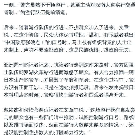
一侧。“警方显然不干预游行，甚至主动对深南大道实行交通
管制，”为游行队伍提前清道。
后来，随着游行队伍的行进，不少群众加入了进来。文章
说，在这个阶段，民众大体保持理性、温和。有示威者喊出
“中国政府强硬点！”的口号时，马上被有组织背景的人士出
来制止，声称不要牵扯政府，这是民族仇恨，跟政府无关。
亚洲周刊的记者记述，抗议者行走到深南东路时，警方因阻
止队伍朝罗湖火车站行进而激怒了民众。有人合力推翻一辆
日本生产的警车，并砸毁了车窗和车身。在这个过程中，警
方没有正面干涉，只是在远处拍摄记录。后来在发生捣毁日
本料理店的时候，警察很快把游行者和围观者隔离开来。
戴绪杰和何怡蓓两位记者在文章中说，“这场游行既有自发参
与的民众也有一些部门暗中推动，试图控制游行口号、路线
以及维持场面秩序，然而在游行人数越来越多的情况下，还
是没能控制住少数人的打砸暴力行为。”