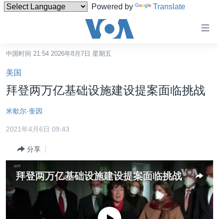
Powered by
Translate
无
障
碍
中国时间 21:54 2026年8月7日 星期五
主页
链
美国
接
美国
拜登两万亿基础设施建设提案面临挑战
跳
中国
转
米歇尔·奎因
台湾
到
2021年4月6日 09:43
内
港澳
容
分享
国际
跳
转
分类新闻
最新国际新闻
拜登两万亿基础设施建设提案面临挑战
到
美中关系
印太
经济·金融·贸易
导
航
热点专题
中东
人权·法律·宗教
跳