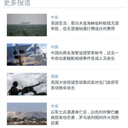
更多报道
中东
美国官员：霍尔木兹海峡临时航线无需
审批，也无需缴纳通行费或任何费用
中国
中国向两名海警追授荣誉称号，证实一
年前自家舰船相撞事件造成人员丧生
美国
美国大使馆谴责胡塞武装对也门政府军
发动致命攻击
中东
以军士兵遇袭身亡后，以色列对黎巴嫩
南部发动空袭，罗马谈判期间停火局势
趋紧