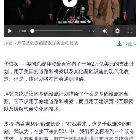
没有媒体可用资源
VOA视频
欧洲
科教·文娱·体健
白宫要闻
转
到
VOA今日焦点
非洲
军事
国会报道
检
中文广播
美洲
劳工
美中关系
索
0:00
1:38
全球议题
环境
美国建国250周年
关注我们
拜登两万亿基础设施建设提案面临挑战
下载
埃博拉疫情
美国之音专访
华盛顿 —
美国总统拜登最近宣布了一项2万亿美元的支出计
重要讲话与声明
划，用于美国的道路和桥梁以及其他基础设施的现代化改
造。但是，该计划将在国会遇到障碍。
台海两岸关系
其他语言网站
南中国海争端
拜登总统提议的基础设施计划描绘了什么是基础设施的蓝
图。它不仅用于修建道路和桥梁，而且用于建设宽带互联网
关注西藏
以及缓解气候变化的技术。
关注新疆
皮特·布蒂吉格运输部长说：“在我看来，这是千载难逢的时
GEN Z 看美国
刻。我认为，在接下来的50年中，我们不会再看到一个既有
需求，又有两党利益，有广泛的期待和强力支持的总统这样