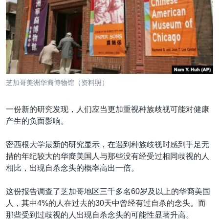
VOA视频
欧洲
科教·文娱·体健
白宫要闻
转
到
VOA今日焦点
非洲
军事
国会报道
检
中文广播
美洲
劳工
美中关系
索
全球议题
环境
美国建国250周年
关注我们
埃博拉疫情
芝加哥美洲华裔博物馆（资料照）
美国之音专访
一份新的研究发现，人们应当更加重视种族歧视可能对健康
重要讲话与声明
产生的负面影响。
台海两岸关系
其他语言网站
密西根大学最新的研究显示，在遇到种族歧视时感到手足无
南中国海争端
措的年纪较大的华裔美国人与那些没有经受过相同歧视的人
关注西藏
相比，出现自杀念头的概率高出一倍。
关注新疆
这份报告调查了芝加哥地区三千多名60岁及以上的华裔美国
GEN Z 看美国
人，其中4%的人在过去的30天中曾经有过自杀的念头。而
那些受到过歧视的人出现自杀念头的可能性显著升高。