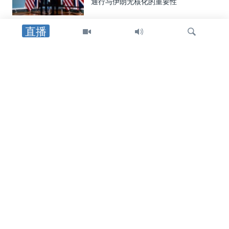
通行与伊朗无核化的重要性
直播
中东
以色列领导人对美国宣布的加沙协议提
出异议
检
中东
索
美国在认定巴格达航空公司对其运营进
行“重大调整”后，将其移除出制裁名单
印太
热浪席卷日本韩国，造成17人死亡
乌克兰局势
俄军弹道导弹袭击基辅地区导致17人丧
生，泽连斯基呼吁向乌克兰提供拦截器