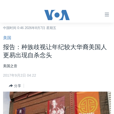
无
障
碍
中国时间 0:46 2026年8月7日 星期五
主页
链
美国
接
美国
报告：种族歧视让年纪较大华裔美国人
跳
中国
更易出现自杀念头
转
台湾
到
美国之音
内
港澳
容
2017年9月2日 04:22
国际
跳
分享
转
分类新闻
最新国际新闻
到
美中关系
印太
经济·金融·贸易
导
航
热点专题
中东
人权·法律·宗教
跳