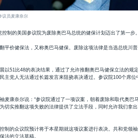
参议员麦康奈尔
党控制的美国参议院为废除奥巴马总统的健保计划迈出了第一步
翻平价健保法，又称奥巴马健保。废除这项法律是当选总统川普
晨以51比48的表决结果，通过了允许推翻奥巴马健保立法的规
民主党人无法通过长篇发言来阻挠表决通过。参议院100个席位
袖麦康奈尔说：“参议院通过了一项议案，朝着废除和取代奥巴
为切实推翻这项失败的法律提供了立法手段，同时允许我们拿出
控制的众议院预计将于本星期就这项议案进行表决。共和党领袖
保法的立法草稿。