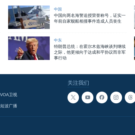
中国
中国向两名海警追授荣誉称号，证实一
年前自家舰船相撞事件造成人员丧生
中东
特朗普总统：在霍尔木兹海峡谈判继续
之际，他更倾向于达成和平协议而非军
事行动
关注我们
VOA卫视
A短波广播