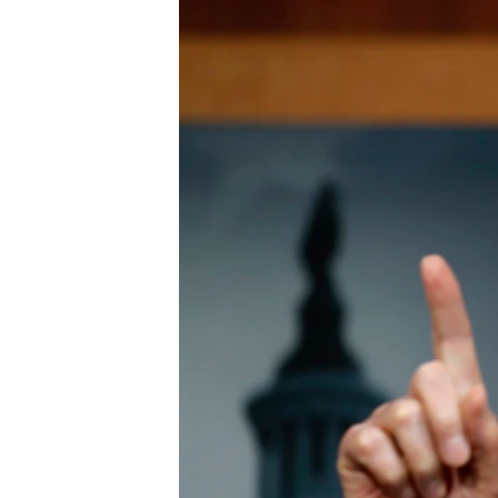
转
VOA今日焦点
非洲
军事
国会报道
到
检
中文广播
美洲
劳工
美中关系
索
全球议题
环境
美国建国250周年
埃博拉疫情
美国之音专访
重要讲话与声明
台海两岸关系
南中国海争端
关注西藏
关注新疆
GEN Z 看美国