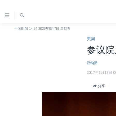
无
障
碍
检
中国时间 14:54 2026年8月7日 星期五
主页
索
链
美国
美国
接
参议院
中国
跳
转
台湾
汉纳斯
到
港澳
内
2017年1月13日 00
容
国际
跳
分类新闻
分享
最新国际新闻
转
到
美中关系
印太
经济·金融·贸易
导
热点专题
中东
人权·法律·宗教
航
跳
VOA视频
欧洲
科教·文娱·体健
白宫要闻