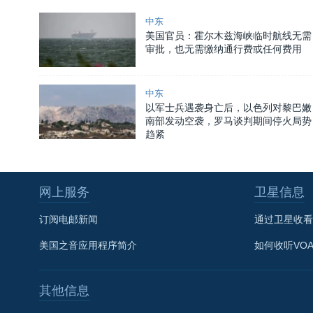
中东
美国官员：霍尔木兹海峡临时航线无需
审批，也无需缴纳通行费或任何费用
中东
以军士兵遇袭身亡后，以色列对黎巴嫩
南部发动空袭，罗马谈判期间停火局势
趋紧
网上服务
卫星信息
订阅电邮新闻
通过卫星收看
美国之音应用程序简介
如何收听VO
其他信息