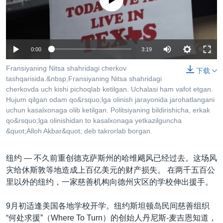
没有媒体可用资源
VOA视频
欧洲
科教·文娱·体健
白宫要闻
转
到
VOA今日焦点
非洲
军事
国会报道
检
中文广播
美洲
劳工
美中关系
索
0:00
3:19
全球议题
环境
美国建国250周年
关注我们
Fransiyaning Nitsa shahridagi cherkov
下载
埃博拉疫情
tashqarisida.&nbsp;Fransiyaning Nitsa shahridagi
cherkovda uch kishi pichoqlab ketilgan. Uchalasi ham vafot etgan.
美国之音专访
Hujum qilgan odam qo&rsquo;lga olinish jarayonida jarohatlangani
uchun kasalxonaga olib ketilgan. Politsiyaning bildirishicha, erkak
重要讲话与声明
qo&rsquo;lga olinishidan to kasalxonaga yetkazilguncha
台海两岸关系
&quot;Alloh Akbar&quot; deb takrorlab borgan.
其他语言网站
南中国海争端
纽约 —
不久前重创德克萨斯州的哈维飓风已经过去。这场风
关注西藏
灾给休斯敦等地造成上百亿美元的财产损失。 在两千五百公
里以外的纽约，一家慈善机构向德州灾区的学校伸出援手。
关注新疆
GEN Z 看美国
9月初适逢美国各地学校开学。纽约斯坦顿岛民间慈善组织
“何处求援”（Where To Turn）的创始人丹尼斯-麦吉恩知道，