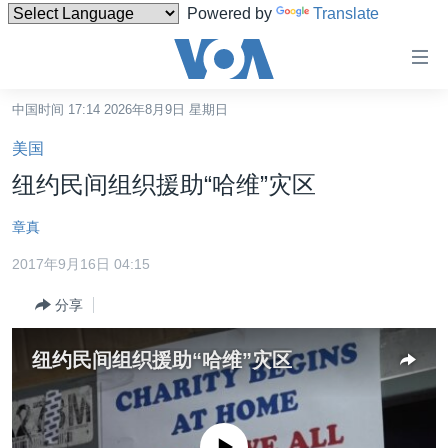
Powered by
Translate
无
障
碍
中国时间 17:14 2026年8月9日 星期日
主页
链
美国
接
美国
纽约民间组织援助“哈维”灾区
跳
中国
转
章真
台湾
到
2017年9月16日 04:15
内
港澳
容
分享
国际
跳
转
分类新闻
最新国际新闻
纽约民间组织援助“哈维”灾区
到
美中关系
印太
经济·金融·贸易
导
航
热点专题
中东
人权·法律·宗教
跳