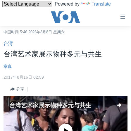
Powered by
Translate
无
障
碍
中国时间 5:46 2026年8月8日 星期六
主页
链
台湾
接
美国
台湾艺术家展示物种多元与共生
跳
中国
转
章真
台湾
到
2017年8月16日 02:59
内
港澳
容
分享
国际
跳
转
分类新闻
最新国际新闻
台湾艺术家展示物种多元与共生
到
美中关系
印太
经济·金融·贸易
导
航
热点专题
中东
人权·法律·宗教
跳