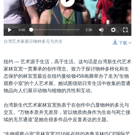
没有媒体可用资源
VOA视频
欧洲
科教·文娱·体健
白宫要闻
转
到
VOA今日焦点
非洲
军事
国会报道
检
中文广播
美洲
劳工
美中关系
索
0:00
2:38
全球议题
环境
美国建国250周年
关注我们
台湾艺术家展示物种多元与共生
下载
埃博拉疫情
美国之音专访
纽约 —
艺术源于生活，高于生活。这句话是台湾新生代艺术
重要讲话与声明
家林宜宽一贯秉承的创作理念。致力于探讨物种多样化和生
态保护的林宜宽最近在纽约曼哈顿456画廊举办了名为“生物
台海两岸关系
其他语言网站
观察小室”的个人艺术展。她试图借助日常生活中收集的普通
南中国海争端
物品向人们展示动物与植物的共性和互动。
关注西藏
台湾新生代艺术家林宜宽热衷于在创作中凸显物种的多元与
关注新疆
交互。“万物本质并无差异，皆以物质肉身作为生命与死亡接
续的无尽通道”是她在很多作品中反复表达的主题。
GEN Z 看美国
“生物观察小室”是林宜宽2016年在纽约布鲁克林ISCP国际艺