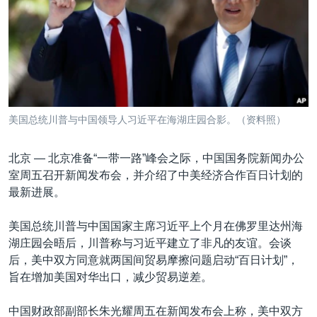
VOA视频
欧洲
科教·文娱·体健
白宫要闻
转
到
VOA今日焦点
非洲
军事
国会报道
检
中文广播
美洲
劳工
美中关系
索
全球议题
环境
美国建国250周年
关注我们
埃博拉疫情
美国总统川普与中国领导人习近平在海湖庄园合影。（资料照）
美国之音专访
北京 —
北京准备“一带一路”峰会之际，中国国务院新闻办公
重要讲话与声明
室周五召开新闻发布会，并介绍了中美经济合作百日计划的
台海两岸关系
其他语言网站
最新进展。
南中国海争端
美国总统川普与中国国家主席习近平上个月在佛罗里达州海
关注西藏
湖庄园会晤后，川普称与习近平建立了非凡的友谊。会谈
后，美中双方同意就两国间贸易摩擦问题启动“百日计划”，
关注新疆
旨在增加美国对华出口，减少贸易逆差。
GEN Z 看美国
中国财政部副部长朱光耀周五在新闻发布会上称，美中双方