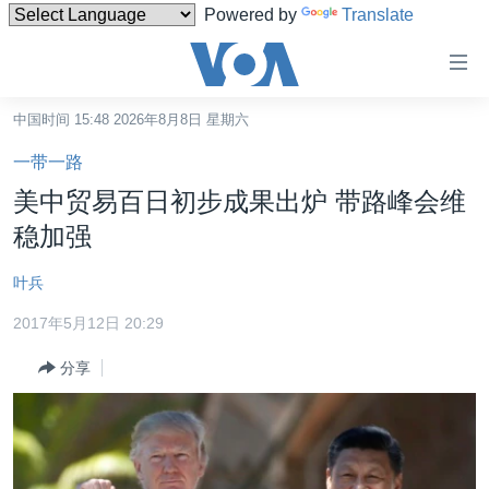
Powered by
Translate
无
障
碍
中国时间 15:48 2026年8月8日 星期六
主页
链
一带一路
接
美国
美中贸易百日初步成果出炉 带路峰会维
跳
中国
稳加强
转
台湾
到
叶兵
内
港澳
容
2017年5月12日 20:29
国际
跳
分享
转
分类新闻
最新国际新闻
到
美中关系
印太
经济·金融·贸易
导
航
热点专题
中东
人权·法律·宗教
跳