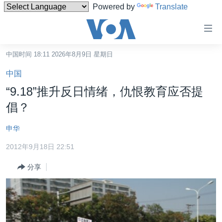
Powered by
Translate
无
障
碍
中国时间 18:11 2026年8月9日 星期日
主页
链
中国
接
美国
“9.18”推升反日情绪，仇恨教育应否提
跳
中国
倡？
转
台湾
到
申华
内
港澳
容
2012年9月18日 22:51
国际
跳
分享
转
分类新闻
最新国际新闻
到
美中关系
印太
经济·金融·贸易
导
航
热点专题
中东
人权·法律·宗教
跳