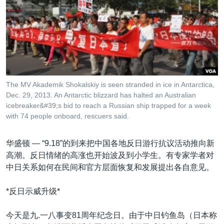
VOA视频
欧洲
科教·文娱·体健
白宫要闻
转
到
VOA今日焦点
非洲
军事
国会报道
检
中文广播
美洲
劳工
美中关系
索
全球议题
环境
美国建国250周年
关注我们
埃博拉疫情
The MV Akademik Shokalskiy is seen stranded in ice in Antarctica,
美国之音专访
Dec. 29, 2013. An Antarctic blizzard has halted an Australian
icebreaker&#39;s bid to reach a Russian ship trapped for a week
重要讲话与声明
with 74 people onboard, rescuers said.
台海两岸关系
其他语言网站
华盛顿 —
“9.18”的到来把中国各地反日游行抗议活动推向新
南中国海争端
高潮。反日情绪的高涨也开始波及到小学生。有专家学者对
关注西藏
中日关系如何在民间和官方层面恢复和发展提出各自意见。
关注新疆
*反日示威升级*
GEN Z 看美国
今天是九.一八事变81周年纪念日。由于中日钓鱼岛（日本称