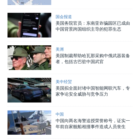
国会报道
美国务院官员：东南亚诈骗园区已成由
中国背景跨国组织主导的犯罪生态
美洲
美国制裁帮助哈瓦那采购中俄武器装备
者，包括古巴驻中国武官
美中经贸
美国拟全面封堵中国智能网联汽车，专
家争论安全威胁与竞争压力
中国
中国向两名海警追授荣誉称号，证实一
年前自家舰船相撞事件造成人员丧生