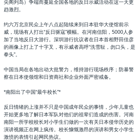
尖阁列岛）争端而蔓延全国各地的反日示威活动在这一天更
趋激烈。
约六万北京民众上午八点起陆续来到日本驻华大使馆前示
威，现场有人打出“反日驱寇”横幅。在河南信阳，5000人参
加了当地反日大游行。深圳游行抗议者在日本首相野田佳彦
的画像上打上了十字叉，有示威者高呼“洗雪耻，勿口头，是
拳头”。
中国当局在各地出动大批警力，维持游行现场秩序；防暴警
察在日本使领馆和日资商社和企业外面严密戒备。
*南阳出了中国“最牛校长”*
反日情绪的上涨并不只是中国成年民众的事情，少年儿童也
开始更多地了解日本军队对他们的祖辈们造成的伤害。河南
南阳一所学校校长对小学生们做的一次有关日本侵华历史的
演讲视频正在网上疯传。校长慷慨激昂的演讲和男女小学生
激愤的表情引起网民热议。