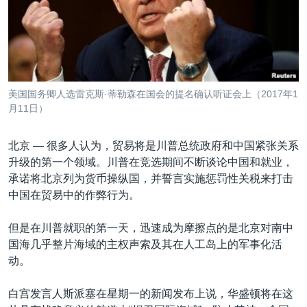
VOA视频
欧洲
科教·文娱·体健
白宫要闻
转
到
VOA今日焦点
非洲
军事
国会报道
检
中文广播
美洲
劳工
美中关系
索
全球议题
环境
美国建国250周年
关注我们
美国国务卿人选雷克斯·蒂勒森在国会的提名确认听证会上（2017年1
埃博拉疫情
月11日）
美国之音专访
北京 —
很多人认为，贸易将是川普总统政府和中国紧张关系
重要讲话与声明
升级的第一个领域。川普在竞选期间不断谈论中国和就业，
台海两岸关系
承诺将北京列为货币操纵国，并誓言实施惩罚性关税来打击
其他语言网站
中国在贸易中的作弊行为。
南中国海争端
关注西藏
但是在川普就职的第一天，迅速成为摩擦点的是北京对南中
国海几乎整片海域的主权声索及其在人工岛上的军事化活
关注新疆
动。
GEN Z 看美国
白宫发言人斯派塞在星期一的新闻发布上说，华盛顿将在这