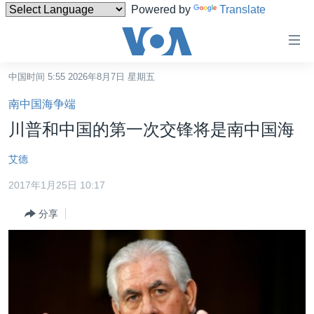
Powered by
Translate
无
障
碍
中国时间 5:55 2026年8月7日 星期五
主页
链
南中国海争端
接
美国
川普和中国的第一次交锋将是南中国海
跳
中国
转
艾德
台湾
到
2017年1月25日 10:17
内
港澳
容
分享
国际
跳
转
分类新闻
最新国际新闻
到
美中关系
印太
经济·金融·贸易
导
航
热点专题
中东
人权·法律·宗教
跳